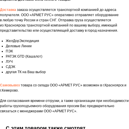
Доставка
заказа осуществляется транспортной компанией до адреса
получателя. ООО «АРМЕТ РУС» оперативно отправляет оборудование
в любую точку России и стран СНГ. Отправка груза осуществляется
из Красноярска транспортной компанией по вашему выбору, имеющей
представительство или осуществляющей доставку в город назначения.
ЖелДорЭкспедиция
Деловые Линии
ПЭК
РАТЭК GTD (Кашалот)
ЛУЧ
СДЭК
другая ТК на Ваш выбор
Самовывоз
товара со склада ООО «АРМЕТ РУС» возможен в г.Красноярск и
г.Кемерово.
Укажите номер телефона и ваше имя.
Для согласования времени отгрузки, а также организации при необходимости
работы грузоподъемного оборудования просим Вас предварительно
Мы свяжемся с вами сегодня в рабочее
связаться с менеджерами ООО «АРМЕТ РУС».
время.
Если у вас есть документация, которая
С этим товаром также смотрят