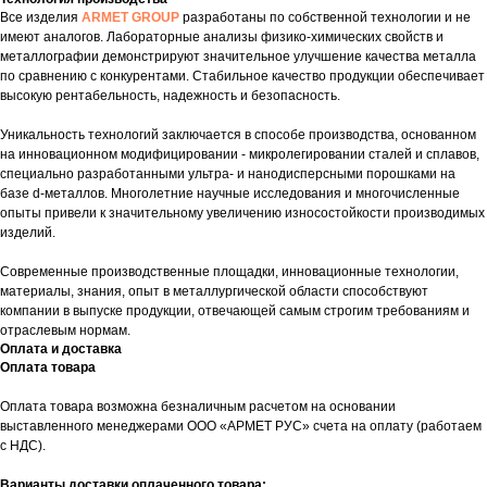
Все изделия
ARMET GROUP
разработаны по собственной технологии и не
имеют аналогов. Лабораторные анализы физико-химических свойств и
металлографии демонстрируют значительное улучшение качества металла
по сравнению с конкурентами. Стабильное качество продукции обеспечивает
высокую рентабельность, надежность и безопасность.
Уникальность технологий заключается в способе производства, основанном
на инновационном модифицировании - микролегировании сталей и сплавов,
специально разработанными ультра- и нанодисперсными порошками на
базе d-металлов. Многолетние научные исследования и многочисленные
опыты привели к значительному увеличению износостойкости производимых
изделий.
Современные производственные площадки, инновационные технологии,
материалы, знания, опыт в металлургической области способствуют
компании в выпуске продукции, отвечающей самым строгим требованиям и
отраслевым нормам.
Оплата и доставка
Оплата товара
Оплата товара возможна безналичным расчетом на основании
выставленного менеджерами ООО «АРМЕТ РУС» счета на оплату (работаем
с НДС).
Варианты доставки оплаченного товара: