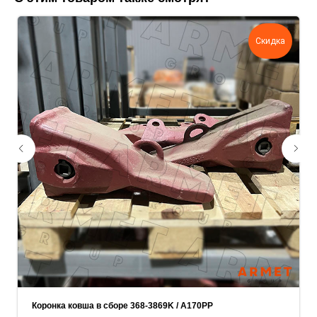
поможем нам лучше понять вашу
задачу — прикрепите её в поле ниже.
Скидка
Ваш телефон
Ваше имя
Прикрепите документацию (при наличии)
Add files
ОСТАВИТЬ ЗАЯВКУ
Коронка ковша в сборе 368-3869K / A170PP