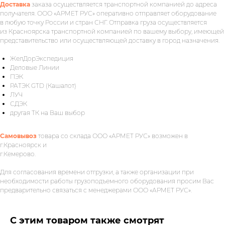
задачу — прикрепите её в поле ниже.
Доставка
заказа осуществляется транспортной компанией до адреса
получателя. ООО «АРМЕТ РУС» оперативно отправляет оборудование
в любую точку России и стран СНГ. Отправка груза осуществляется
из Красноярска транспортной компанией по вашему выбору, имеющей
представительство или осуществляющей доставку в город назначения.
Ваш телефон
ЖелДорЭкспедиция
Деловые Линии
ПЭК
РАТЭК GTD (Кашалот)
Ваше имя
ЛУЧ
СДЭК
другая ТК на Ваш выбор
Самовывоз
товара со склада ООО «АРМЕТ РУС» возможен в
Прикрепите документацию (при
г.Красноярск и
наличии)
г.Кемерово.
Для согласования времени отгрузки, а также организации при
Add files
необходимости работы грузоподъемного оборудования просим Вас
предварительно связаться с менеджерами ООО «АРМЕТ РУС».
ОСТАВИТЬ ЗАЯВКУ
С этим товаром также смотрят