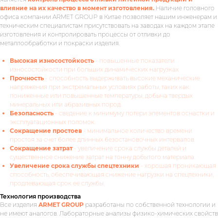
влияние на их качество в момент изготовления.
Наличие головного
офиса компании ARMET GROUP в Китае позволяет нашим инженерам и
техническим специалистам присутствовать на заводах на каждом этапе
изготовления и контролировать процессы от отливки до
металлообработки и покраски изделия.
Высокая износостойкость
- повышенные показатели
износостойкости при больших динамических нагрузках.
Прочность
- способность выдерживать высокие механические
напряжения при экстремальных условиях работы, таких как:
пониженные или повышенные температуры, добыча твердых
минеральных или абразивных пород.
Безопасность
- сведение к минимуму потери элементов оснастки и
эксплуатационных поломок.
Сокращение простоев
- минимальное количество времени
простоя за счет более длинных безостановочных интервалов.
Сокращение затрат
- увеличение срока службы деталей и
существенное снижение затрат на тонну добытого материала.
Увеличение срока службы спецтехники
- хорошая проникающая
способность, обеспечивающая снижение нагрузки на спецтехники,
продлевающая срок ее службы.
Технология производства
Все изделия
ARMET GROUP
разработаны по собственной технологии и
не имеют аналогов. Лабораторные анализы физико-химических свойств