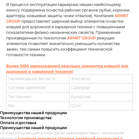
В процессе эксплуатации карьерных машин наибольшему
износу подвержена оснастка рабочих органов (зубья, коронки,
адаптеры, ковшевые защиты, ножи отвалов). Компания
ARMET
GROUP
предоставляет широкий выбор элементов оснастки
ковшей для дорожной и карьерной техники с повышенными
показателями физико-механических свойств. Применение
произведенных по технологии
ARMET GROUP
режущих
элементов позволяет значительно уменьшить количество
замен, тем самым повысить коэффициент технической
готовности техники.
Более 1000 наименований режущих элементов ковшей для
дорожной и карьерной техники!
Наименование запчасти
Фиксатор
Система крепления
Caterpillar
Тип техники
Бульдозер
Вес
0,2 кг
Преимущества нашей продукции
Технология производства
Оплата и доставка
Преимущества нашей продукции
Основополагающим в подходе во взаимодействии с заказчиком
является
контроль процесса отливки литейной продукции и