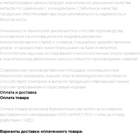
и металлографии демонстрируют значительное улучшение качества
металла по сравнению с конкурентами. Стабильное качество
продукции обеспечивает высокую рентабельность, надежность и
безопасность.
Уникальность технологий заключается в способе производства,
основанном на инновационном модифицировании -
микролегировании сталей и сплавов, специально разработанными
ультра- и нанодисперсными порошками на базе d-металлов.
Многолетние научные исследования и многочисленные опыты привели
к значительному увеличению износостойкости производимых изделий.
Современные производственные площадки, инновационные
технологии, материалы, знания, опыт в металлургической области
способствуют компании в выпуске продукции, отвечающей самым
строгим требованиям и отраслевым нормам.
Оплата и доставка
Оплата товара
Укажите номер телефона и ваше
имя.
Мы свяжемся с вами сегодня
Оплата товара возможна безналичным расчетом на основании
выставленного менеджерами ООО «АРМЕТ РУС» счета на оплату
в рабочее время.
(работаем с НДС).
Если у вас есть документация, которая
Варианты доставки оплаченного товара:
поможем нам лучше понять вашу