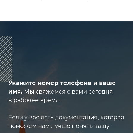
Нажимая на кнопку, вы соглашаетесь
с
политикой конфиденциальности
.
8 (800) 600-29-33
Эксклюзивный представитель
завода
ALLIS SAGA
в России
ООО «АРМЕТ РУС» Юридический адрес:
ул. 2-я Брянская, д.34А, офис 401
ИНН 2466160772 КПП 246601001 ОГРН
1152468015391
Политика конфиденциальности
2023 © ARMET GROUP