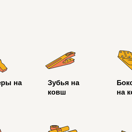
еры на
Зубья на
Бок
ковш
на 