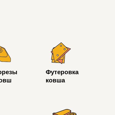
орезы
Футеровка
ковш
ковша