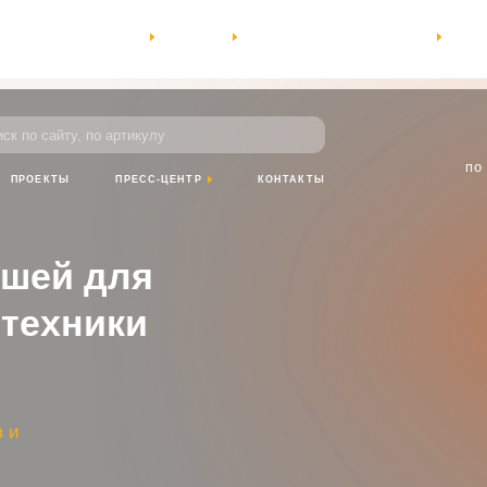
КОМПАНИЯ
УСЛУГИ
ПРОЕКТЫ
ПРЕСС-ЦЕНТР
КОНТАКТЫ
пн-пт: 8:00-18
йту, по артикулу
сб- вс: выход
по Красноярскому
ТЫ
ПРЕСС-ЦЕНТР
КОНТАКТЫ
й для
хники