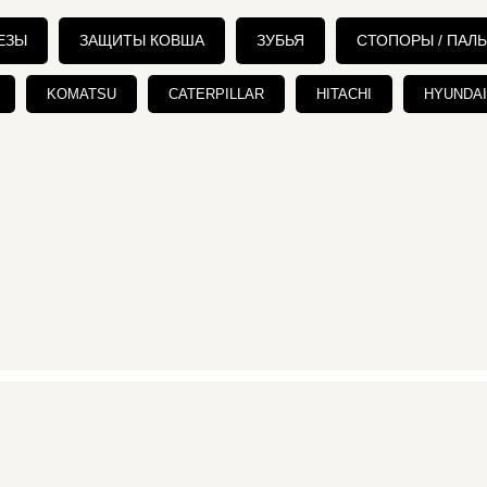
ЕЗЫ
ЗАЩИТЫ КОВША
ЗУБЬЯ
СТОПОРЫ / ПАЛ
KOMATSU
CATERPILLAR
HITACHI
HYUNDAI