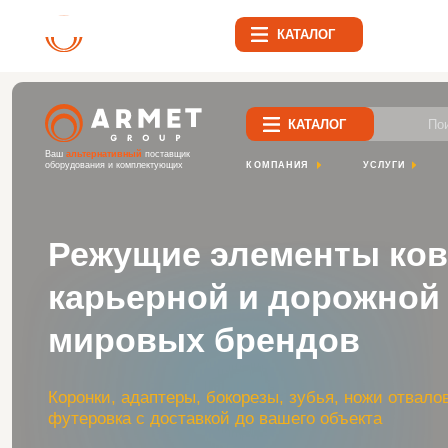
Найти
КАТАЛОГ
Поиск по са
КАТАЛОГ
Ваш
альтернативный
поставщик
КОМПАНИЯ
УСЛУГИ
ПРОЕК
оборудования и комплектующих
Режущие элементы ковше
карьерной и дорожной те
мировых брендов
Коронки, адаптеры, бокорезы, зубья, ножи отвалов и
футеровка с доставкой до вашего объекта
ПЕРЕЙТИ В КАТАЛОГ