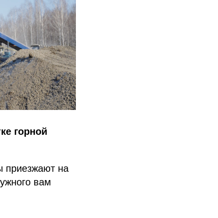
ке горной
!
ы приезжают на
нужного вам