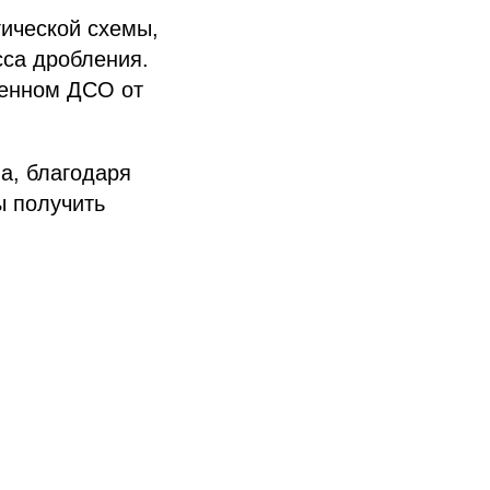
гической схемы,
сса дробления.
венном ДСО от
а, благодаря
 получить