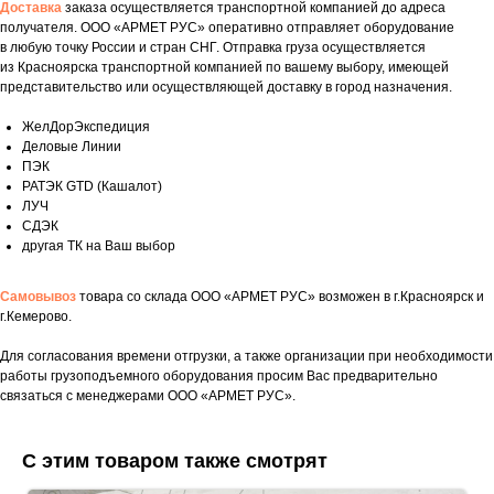
Доставка
заказа осуществляется транспортной компанией до адреса
получателя. ООО «АРМЕТ РУС» оперативно отправляет оборудование
в любую точку России и стран СНГ. Отправка груза осуществляется
из Красноярска транспортной компанией по вашему выбору, имеющей
представительство или осуществляющей доставку в город назначения.
ЖелДорЭкспедиция
Деловые Линии
ПЭК
РАТЭК GTD (Кашалот)
ЛУЧ
СДЭК
другая ТК на Ваш выбор
Самовывоз
товара со склада ООО «АРМЕТ РУС» возможен в г.Красноярск и
г.Кемерово.
Для согласования времени отгрузки, а также организации при необходимости
Укажите номер телефона и ваше имя.
работы грузоподъемного оборудования просим Вас предварительно
Мы свяжемся с вами сегодня в рабочее
связаться с менеджерами ООО «АРМЕТ РУС».
время.
Если у вас есть документация, которая
С этим товаром также смотрят
поможем нам лучше понять вашу