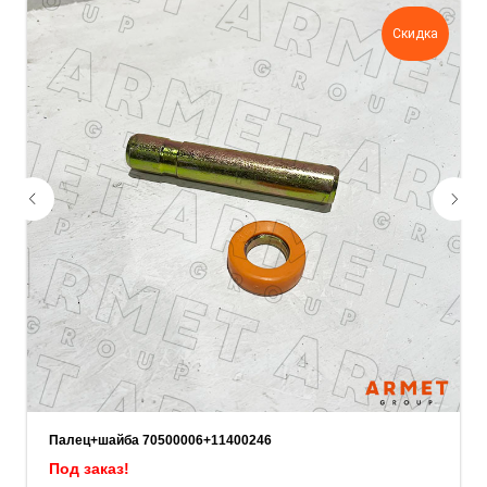
задачу — прикрепите её в поле ниже.
Скидка
Ваш телефон
Ваше имя
Прикрепите документацию (при наличии)
Add files
ОСТАВИТЬ ЗАЯВКУ
Палец+шайба 70500006+11400246
Под заказ!