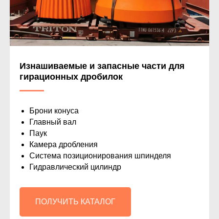
на протяжении всего срока использования изделий
Увеличение срока эксплуатации изделий
на 30-80%
в зависимости от сферы применения за счёт
использования модификатора
Изнашиваемые и запасные части для
гирационных дробилок
Минимальное время простоя и
межремонтных интервалов
за счёт возможности оперативной доставки
Брони конуса
запасных частей со склада
Главный вал
Паук
Камера дробления
Система позиционирования шпинделя
Гидравлический цилиндр
ПОЛУЧИТЬ КАТАЛОГ