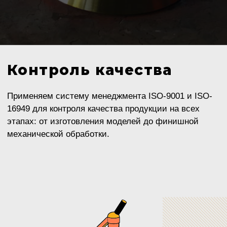
Задача
Получить грансостав фракции 0-5 мм и
увеличить производительность
существующей линии в два раза.
Провести первый этап проекта по
модернизации.
Результаты
300 т/ч
производительность
линии
7 единиц
оборудования
поставили
ПОДРОБНЕЕ