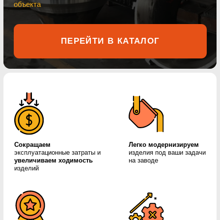
Сокращаем
Легко модернизируем
эксплуатационные затраты
и
изделия под ваши задачи
увеличиваем ходимость
на заводе
изделий
Контролируем
процесс
Используем
запатентованный
отливки каждой партии
модификатор литья
продукции
ARMET GROUP
производитель и поставщик
износостойкой литейной продукции
для горной добычи с 2001 года