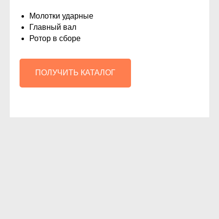
Молотки ударные
Главный вал
Ротор в сборе
ПРОКОНСУЛЬТИРОВАТЬСЯ
ПОЛУЧИТЬ КАТАЛОГ
Нажимая на кнопку, вы соглашаетесь с
политикой
конфиденциальности
Чем обеспечено
качество и высокая
износостойкость
нашей продукции