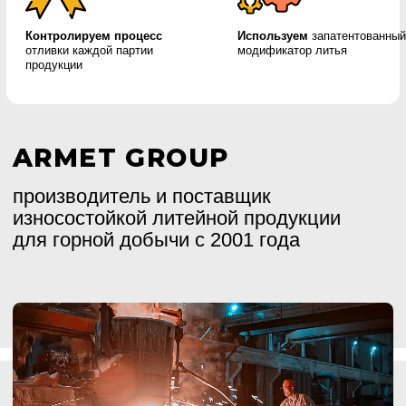
Мы производим износостойкие литые запчасти
для дробильно-размольного и насосного
оборудования, а также для карьерной техники
ведущих мировых брендов. Наши производства
находятся в 4 провинциях Китая.
Берём на себя все этапы: подбор запчастей,
производство, логистику, подготовку пакетов
документов для таможни и товарно-
сопроводительные документов
для логистической компании
Всегда в наличии на
складе
более 300