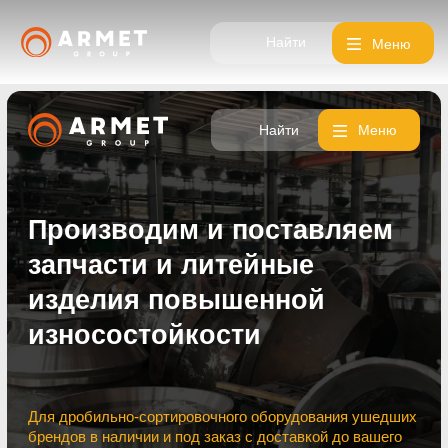
Найти
Меню
Найти
Меню
Производим и поставляем
запчасти и литейные
изделия повышенной
износостойкости
Для дробильно-сортировочного оборудования ушедших
брендов в наличии и под заказ с доставкой до вашего
объекта
ПЕРЕЙТИ В КАТАЛОГ