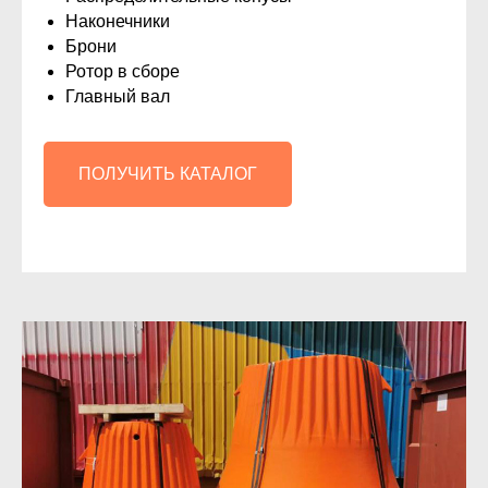
Наконечники
Брони
Ротор в сборе
Главный вал
ПОЛУЧИТЬ КАТАЛОГ
Высокая износостойкость изделий при
экстремальных условиях:
удары, трение, вибрация, низкая или высокая
температура
Сохранения высокого уровня
производительности