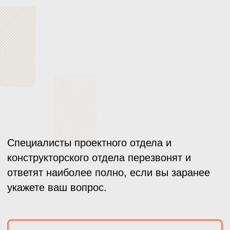
модифицировать такие металлы, как:
Высокомарганцевые стали
Жаропрочные стали
Высокохромистые чугуны
Хром-молибденовые, хром-никелевые стали
Технология представляет собой модификатор для
чёрного литья, который улучшает модулированную
структуру металла: его структура становится более
однородной, а изотропность физико-механических
свойств повышается по всему объёму.
В результате качество отливок становится выше,
снижается объем литейного брака, улучшается
свойства деталей и продлевается срок их службы.
Обеспечивается непревзойдённое сочетание
прочности, твердости и ударной вязкости.