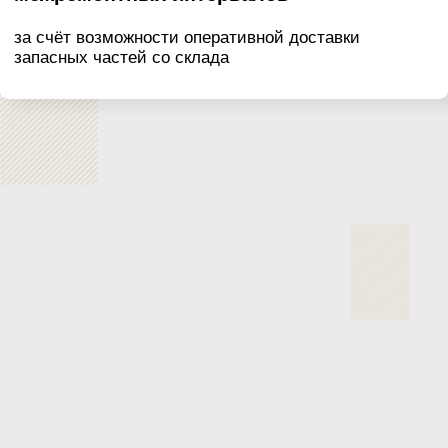
достоверную информацию о реальной
износостойкости всех изделий.
В производстве литейных изделий мы
используем уникальную российскую технологию
под
патентом №2525967
, которая позволяет