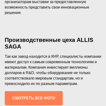
организаторам выставки за предоставленную
возможность представить свои инновационные
решения.
Производственные цеха ALLIS
SAGA
Укажите номер телефона и ваше имя.
Так как завод находится в КНР, специалисты компании
Мы свяжемся с вами сегодня в рабочее
имеют доступ к самым современным технологиям и
время.
материалам. Компания инвестирует миллионы
долларов в R&D, чтобы оборудование не только
Если у вас есть документация, которая
соответствовало мировым стандартам, но и
поможем нам лучше понять вашу
превосходило их по разным параметрам.
задачу — прикрепите её в поле ниже.
СМОТРЕТЬ ВСЕ ФОТО
Ваш телефон