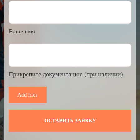
пн-пт: 8:00-18:00
сб- вс: выходной
по Красноярскому времени
Эксклюзивный представитель
завода
ALLIS SAGA
в России
ООО «АРМЕТ РУС» Юридический адрес: 660048,
Красноярский край, г. Красноярск, ул. 2-я Брянская, 34А, офис
401
ИНН 2466160772 КПП 246601001 ОГРН 1152468015391
Вся представленная на сайте информация носит
информационный характер и ни при каких условиях не
является публичной офертой.
Политика конфиденциальности
Согласие на обработку персональных данных
2026 © ARMET GROUP