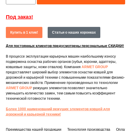
Под заказ!
Купить в 1 клик!
Статьи о наших коронках
Для постоянных клиентов предусмотрены персональные СКИДКИ!
В процессе эксплуатации карьерных машин наибольшему износу
подвержена оснастка рабочих органов (зубья, коронки, адаптеры,
ковшевые защиты, ножи отвалов). Компания
ARMET GROUP
предоставляет широкий выбор элементов оснастки ковшей для
дорожной и карьерной техники с повышенными показателями физико-
механических свойств. Применение произведенных по технологии
ARMET GROUP
режущих элементов позволяет значительно
уменьшить количество замен, тем самым повысить коэффициент
технической готовности техники.
Более 1000 наименований режущих элементов ковшей для
дорожной и карьерной техники!
Преимущества нашей продукции
Технология производства
Оплата и