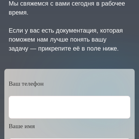
завода
ALLIS SAGA
в России
ООО «АРМЕТ РУС» Юридический адрес: ул. 2-
я Брянская, д.34А, офис 401
ИНН 2466160772 КПП 246601001 ОГРН
1152468015391
Политика конфиденциальности
2023 © ARMET GROUP