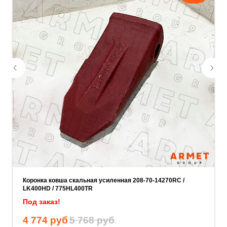
Укажите номер телефона и ваше имя.
Мы свяжемся с вами сегодня в рабочее
время.
Если у вас есть документация, которая
поможем нам лучше понять вашу
задачу — прикрепите её в поле ниже.
Ваш телефон
Коронка ковша скальная усиленная 208-70-14270RC /
LK400HD / 775HL400TR
Под заказ!
Ваше имя
4 774
руб
5 768
руб