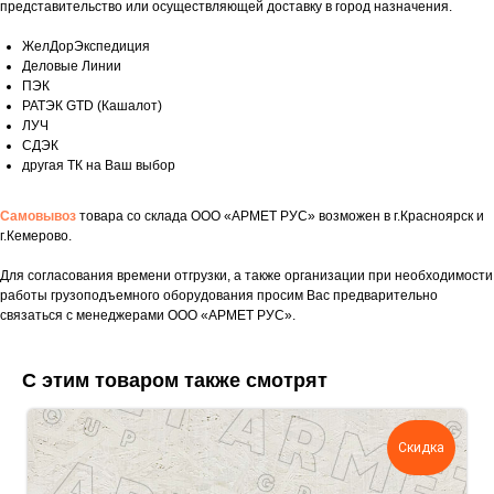
представительство или осуществляющей доставку в город назначения.
ЖелДорЭкспедиция
Деловые Линии
ПЭК
РАТЭК GTD (Кашалот)
ЛУЧ
СДЭК
другая ТК на Ваш выбор
Самовывоз
товара со склада ООО «АРМЕТ РУС» возможен в г.Красноярск и
г.Кемерово.
Для согласования времени отгрузки, а также организации при необходимости
работы грузоподъемного оборудования просим Вас предварительно
Укажите номер телефона и ваше имя.
связаться с менеджерами ООО «АРМЕТ РУС».
Мы свяжемся с вами сегодня в рабочее
время.
С этим товаром также смотрят
Если у вас есть документация, которая
поможем нам лучше понять вашу
задачу — прикрепите её в поле ниже.
Скидка