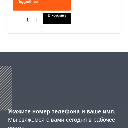
Подробнее
В корзину
8 (800) 600-29-33
Эксклюзивный представитель
завода
ALLIS SAGA
в России
ООО «АРМЕТ РУС» Юридический адрес: ул. 2-
я Брянская, д.34А, офис 401
ИНН 2466160772 КПП 246601001 ОГРН
1152468015391
Политика конфиденциальности
2023 © ARMET GROUP