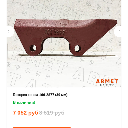
Ваш телефон
Ваше имя
Прикрепите документацию (при наличии)
Add files
Бокорез ковша 166-2877 (39 мм)
ОСТАВИТЬ ЗАЯВКУ
В наличии!
7 052
руб
8 519
руб
Нажимая на кнопку, вы соглашаетесь с
политикой конфиденциальности
.