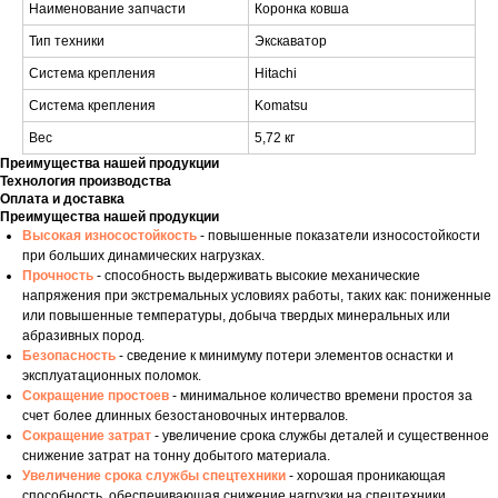
Наименование запчасти
Коронка ковша
Тип техники
Экскаватор
Система крепления
Hitachi
Система крепления
Komatsu
Вес
5,72 кг
Преимущества нашей продукции
Технология производства
Оплата и доставка
Преимущества нашей продукции
Высокая износостойкость
- повышенные показатели износостойкости
при больших динамических нагрузках.
Прочность
- способность выдерживать высокие механические
напряжения при экстремальных условиях работы, таких как: пониженные
или повышенные температуры, добыча твердых минеральных или
абразивных пород.
Безопасность
- сведение к минимуму потери элементов оснастки и
эксплуатационных поломок.
Сокращение простоев
- минимальное количество времени простоя за
счет более длинных безостановочных интервалов.
Сокращение затрат
- увеличение срока службы деталей и существенное
снижение затрат на тонну добытого материала.
Увеличение срока службы спецтехники
- хорошая проникающая
способность, обеспечивающая снижение нагрузки на спецтехники,