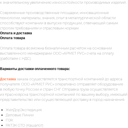
к значительному увеличению износостойкости производимых изделий.
Современные производственные площадки, инновационные
технологии, материалы, знания, опыт в металлургической области
способствуют компании в выпуске продукции, отвечающей самым
строгим требованиям и отраслевым нормам.
Оплата и доставка
Оплата товара
Оплата товара возможна безналичным расчетом на основании
выставленного менеджерами ООО «АРМЕТ РУС» счета на оплату
Укажите номер телефона и ваше имя.
(работаем с НДС).
Мы свяжемся с вами сегодня в рабочее
время.
Варианты доставки оплаченного товара:
заказа осуществляется транспортной компанией до адреса
Доставка
Если у вас есть документация, которая
получателя. ООО «АРМЕТ РУС» оперативно отправляет оборудование
поможем нам лучше понять вашу
в любую точку России и стран СНГ. Отправка груза осуществляется
задачу — прикрепите её в поле ниже.
из Красноярска транспортной компанией по вашему выбору, имеющей
представительство или осуществляющей доставку в город назначения.
ЖелДорЭкспедиция
Деловые Линии
Ваш телефон
ПЭК
РАТЭК GTD (Кашалот)