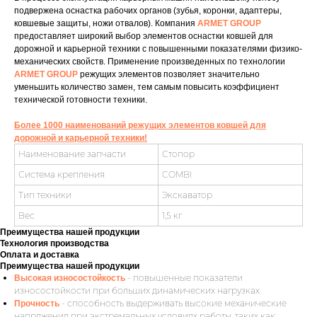
подвержена оснастка рабочих органов (зубья, коронки, адаптеры,
ковшевые защиты, ножи отвалов). Компания
ARMET GROUP
предоставляет широкий выбор элементов оснастки ковшей для
дорожной и карьерной техники с повышенными показателями физико-
механических свойств. Применение произведенных по технологии
ARMET GROUP
режущих элементов позволяет значительно
уменьшить количество замен, тем самым повысить коэффициент
технической готовности техники.
Более 1000 наименований режущих элементов ковшей для
дорожной и карьерной техники!
Наименование запчасти
Стопор
Система крепления
COMBI
Тип техники
Экскаватор
Вес
1,5 кг
Преимущества нашей продукции
Технология производства
Оплата и доставка
Преимущества нашей продукции
- повышенные показатели
Высокая износостойкость
износостойкости при больших динамических нагрузках.
- способность выдерживать высокие механические
Прочность
напряжения при экстремальных условиях работы, таких как: