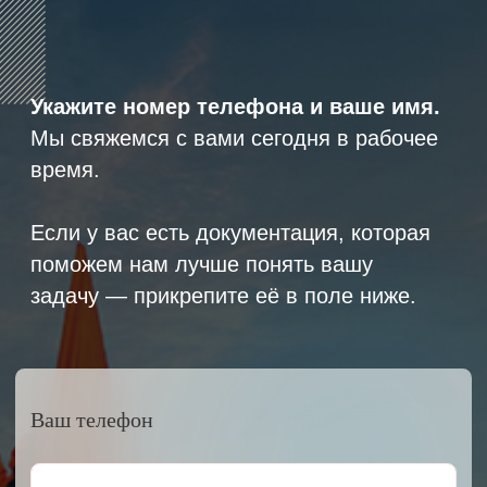
8 (800) 600-29-33
Эксклюзивный представитель
завода
ALLIS SAGA
в России
ООО «АРМЕТ РУС» Юридический адрес: ул. 2-
я Брянская, д.34А, офис 401
ИНН 2466160772 КПП 246601001 ОГРН
1152468015391
Политика конфиденциальности
2023 © ARMET GROUP