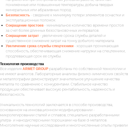
пониженные или повышенные температуры, добыча твердых
минеральных или абразивных пород.
- сведение к минимуму потери элементов оснастки и
Безопасность
эксплуатационных поломок.
- минимальное количество времени простоя
Сокращение простоев
за счет более длинных безостановочных интервалов.
- увеличение срока службы деталей и
Сокращение затрат
существенное снижение затрат на тонну добытого материала.
- хорошая проникающая
Увеличение срока службы спецтехники
способность, обеспечивающая снижение нагрузки на спецтехники,
продлевающая срок ее службы.
Технология производства
Все изделия
разработаны по собственной технологии и
ARMET GROUP
не имеют аналогов. Лабораторные анализы физико-химических свойств
и металлографии демонстрируют значительное улучшение качества
металла по сравнению с конкурентами. Стабильное качество
продукции обеспечивает высокую рентабельность, надежность и
безопасность.
Уникальность технологий заключается в способе производства,
основанном на инновационном модифицировании -
микролегировании сталей и сплавов, специально разработанными
ультра- и нанодисперсными порошками на базе d-металлов.
Многолетние научные исследования и многочисленные опыты привели