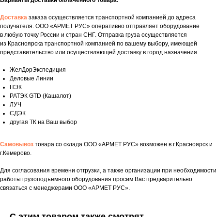
Варианты доставки оплаченного товара:
Доставка
заказа осуществляется транспортной компанией до адреса
получателя. ООО «АРМЕТ РУС» оперативно отправляет оборудование
в любую точку России и стран СНГ. Отправка груза осуществляется
из Красноярска транспортной компанией по вашему выбору, имеющей
представительство или осуществляющей доставку в город назначения.
ЖелДорЭкспедиция
Деловые Линии
ПЭК
РАТЭК GTD (Кашалот)
ЛУЧ
СДЭК
другая ТК на Ваш выбор
Самовывоз
товара со склада ООО «АРМЕТ РУС» возможен в г.Красноярск и
г.Кемерово.
Укажите номер телефона и ваше имя.
Для согласования времени отгрузки, а также организации при необходимости
работы грузоподъемного оборудования просим Вас предварительно
Мы свяжемся с вами сегодня в рабочее
связаться с менеджерами ООО «АРМЕТ РУС».
время.
Если у вас есть документация, которая
С этим товаром также смотрят