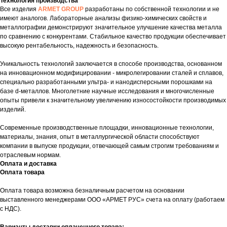
Технология производства
Все изделия
ARMET GROUP
разработаны по собственной технологии и не
имеют аналогов. Лабораторные анализы физико-химических свойств и
металлографии демонстрируют значительное улучшение качества металла
по сравнению с конкурентами. Стабильное качество продукции обеспечивает
высокую рентабельность, надежность и безопасность.
Уникальность технологий заключается в способе производства, основанном
на инновационном модифицировании - микролегировании сталей и сплавов,
специально разработанными ультра- и нанодисперсными порошками на
базе d-металлов. Многолетние научные исследования и многочисленные
опыты привели к значительному увеличению износостойкости производимых
изделий.
Современные производственные площадки, инновационные технологии,
материалы, знания, опыт в металлургической области способствуют
компании в выпуске продукции, отвечающей самым строгим требованиям и
отраслевым нормам.
Оплата и доставка
Оплата товара
Оплата товара возможна безналичным расчетом на основании
выставленного менеджерами ООО «АРМЕТ РУС» счета на оплату (работаем
с НДС).