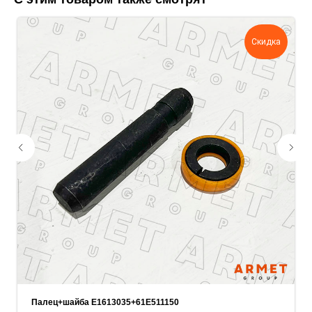
поможем нам лучше понять вашу
задачу — прикрепите её в поле ниже.
Скидка
Ваш телефон
Ваше имя
Прикрепите документацию (при наличии)
Add files
ОСТАВИТЬ ЗАЯВКУ
Палец+шайба E1613035+61E511150