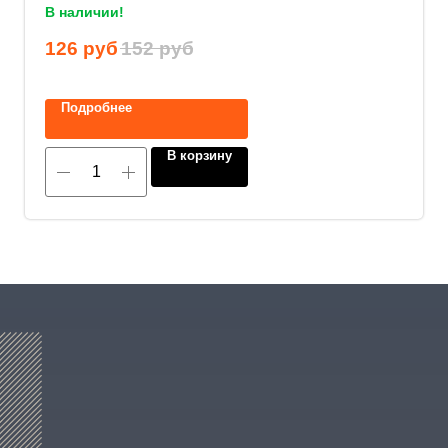
В наличии!
Нажимая на кнопку, вы соглашаетесь с
126
руб
152
руб
политикой конфиденциальности
.
Подробнее
В корзину
8 (800) 600-29-33
Эксклюзивный представитель
завода
ALLIS SAGA
в России
ООО «АРМЕТ РУС» Юридический адрес: ул. 2-
я Брянская, д.34А, офис 401
ИНН 2466160772 КПП 246601001 ОГРН
1152468015391
Политика конфиденциальности
2023 © ARMET GROUP