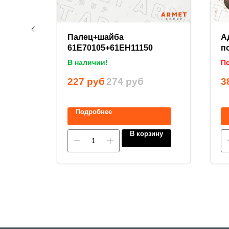
17148
Палец+шайба
А
61E70105+61EH11150
п
В наличии!
По
227
руб
274
руб
3
Подробнее
ину
В корзину