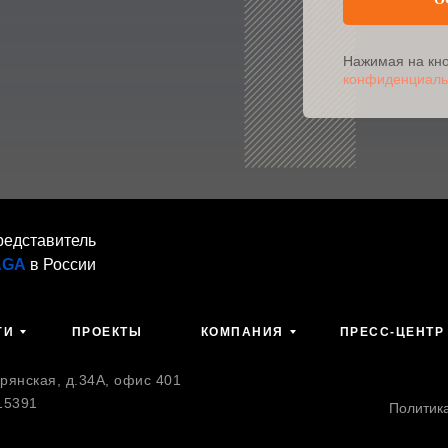
Нажимая на кно
конфиденциаль
редставитель
AGA
в России
ГИ
ПРОЕКТЫ
КОМПАНИЯ
ПРЕСС-ЦЕНТР
янская, д.34А, офис 401
15391
Политик