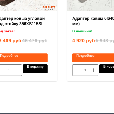
даптер ковша угловой
Адаптер ковша 6I640
од стойку 356XS115SL
мм)
д заказ!
В наличии!
8 469
руб
46 476
руб
4 920
руб
5 943
р
Подробнее
Подробнее
В корзину
В кор