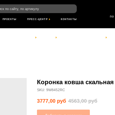
пн-пт: 8:00-18
йту, по артикулу
сб- вс: выход
по Красноярскому
ТЫ
ПРЕСС-ЦЕНТР
КОНТАКТЫ
КОМПАНИЯ
УСЛУГИ
ПРОЕКТЫ
ПРЕСС-ЦЕНТР
КОНТАКТЫ
Коронка ковша скальная
SKU:
9W8452RC
3777,00
руб
4563,00
руб