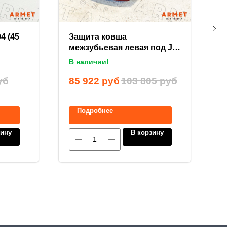
4 (45
Защита ковша
К
межзубьевая левая под J-
7
болт LS4751400JL
В наличии!
П
уб
85 922
руб
103 805
руб
9
Подробнее
зину
В корзину