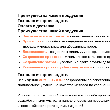
Преимущества нашей продукции
Технология производства
Оплата и доставка
Преимущества нашей продукции
Высокая износостойкость
- повышенные показател
Прочность
- способность выдерживать высокие мех
твердых минеральных или абразивных пород.
Безопасность
- сведение к минимуму потери элемен
Сокращение простоев
- минимальное количество в
Сокращение затрат
- увеличение срока службы дет
Увеличение срока службы спецтехники
- хорошая
Технология производства
Все изделия
ARMET GROUP
разработаны по собственно
значительное улучшение качества металла по сравнению
Уникальность технологий заключается в способе произ
разработанными ультра- и нанодисперсными порошками
износостойкости производимых изделий.