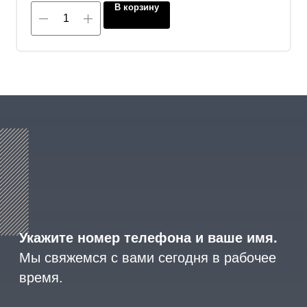
В корзину
8 (800) 600-29-33
Эксклюзивный представитель
завода
ALLIS SAGA
в России
ООО «АРМЕТ РУС» Юридический адрес: ул. 2-
я Брянская, д.34А, офис 401
ИНН 2466160772 КПП 246601001 ОГРН
1152468015391
Политика конфиденциальности
2023 © ARMET GROUP