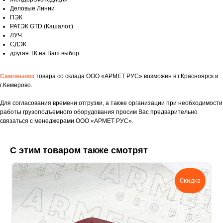
Деловые Линии
ПЭК
РАТЭК GTD (Кашалот)
ЛУЧ
СДЭК
другая ТК на Ваш выбор
Самовывоз
товара со склада ООО «АРМЕТ РУС» возможен в г.Красноярск и
г.Кемерово.
Для согласования времени отгрузки, а также организации при необходимости
работы грузоподъемного оборудования просим Вас предварительно
связаться с менеджерами ООО «АРМЕТ РУС».
Укажите номер телефона и ваше имя.
Мы свяжемся с вами сегодня в рабочее
время.
С этим товаром также смотрят
Если у вас есть документация, которая
поможем нам лучше понять вашу
Скидка
задачу — прикрепите её в поле ниже.