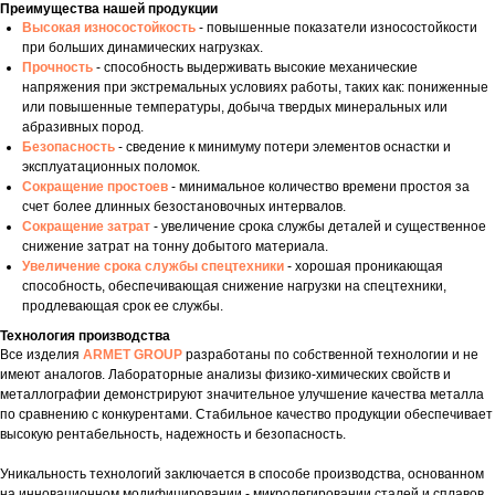
Преимущества нашей продукции
Высокая износостойкость
- повышенные показатели износостойкости
при больших динамических нагрузках.
Прочность
- способность выдерживать высокие механические
напряжения при экстремальных условиях работы, таких как: пониженные
или повышенные температуры, добыча твердых минеральных или
абразивных пород.
Безопасность
- сведение к минимуму потери элементов оснастки и
эксплуатационных поломок.
Сокращение простоев
- минимальное количество времени простоя за
счет более длинных безостановочных интервалов.
Сокращение затрат
- увеличение срока службы деталей и существенное
снижение затрат на тонну добытого материала.
Увеличение срока службы спецтехники
- хорошая проникающая
способность, обеспечивающая снижение нагрузки на спецтехники,
продлевающая срок ее службы.
Технология производства
Все изделия
ARMET GROUP
разработаны по собственной технологии и не
имеют аналогов. Лабораторные анализы физико-химических свойств и
металлографии демонстрируют значительное улучшение качества металла
по сравнению с конкурентами. Стабильное качество продукции обеспечивает
высокую рентабельность, надежность и безопасность.
Уникальность технологий заключается в способе производства, основанном
на инновационном модифицировании - микролегировании сталей и сплавов,