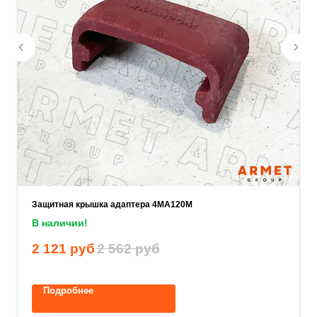
Ваш телефон
Ваше имя
Прикрепите документацию (при наличии)
Add files
Защитная крышка адаптера 4MA120M
ОСТАВИТЬ ЗАЯВКУ
В наличии!
2 121
руб
2 562
руб
Нажимая на кнопку, вы соглашаетесь с
политикой конфиденциальности
.
Подробнее