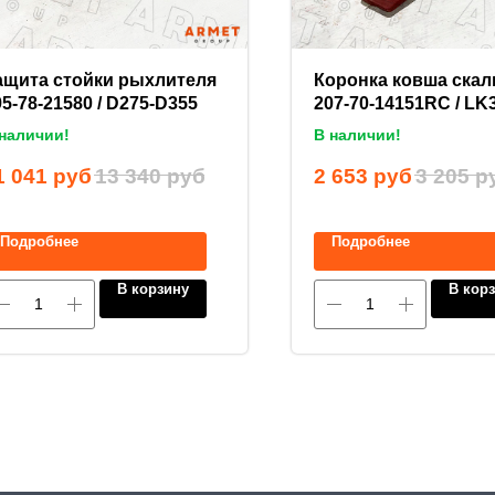
ащита стойки рыхлителя
Коронка ковша скал
95-78-21580 / D275-D355
207-70-14151RC / L
наличии!
В наличии!
1 041
руб
13 340
руб
2 653
руб
3 205
р
Подробнее
Подробнее
В корзину
В кор