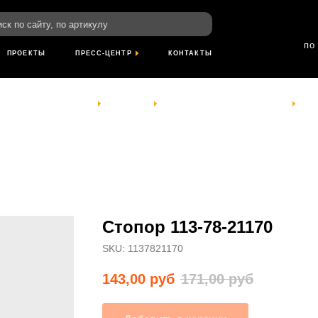
пн-пт: 8:00-18
йту, по артикулу
сб- вс: выход
по Красноярскому
ТЫ
ПРЕСС-ЦЕНТР
КОНТАКТЫ
КОМПАНИЯ
УСЛУГИ
ПРОЕКТЫ
ПРЕСС-ЦЕНТР
КОНТАКТЫ
Стопор 113-78-21170
SKU:
1137821170
143,00
руб
171,00
руб