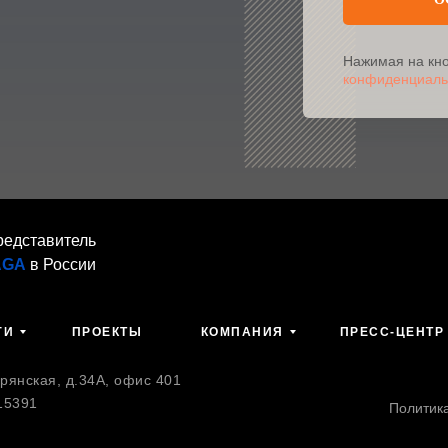
Нажимая на кно
конфиденциаль
редставитель
AGA
в России
ГИ
ПРОЕКТЫ
КОМПАНИЯ
ПРЕСС-ЦЕНТР
янская, д.34А, офис 401
15391
Политик