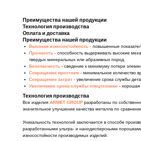
Преимущества нашей продукции
Технология производства
Оплата и доставка
Преимущества нашей продукции
Высокая износостойкость
- повышенные показател
Прочность
- способность выдерживать высокие мех
твердых минеральных или абразивных пород.
Безопасность
- сведение к минимуму потери элемен
Сокращение простоев
- минимальное количество в
Сокращение затрат
- увеличение срока службы дет
Увеличение срока службы спецтехники
- хорошая
Технология производства
Все изделия
ARMET GROUP
разработаны по собственно
значительное улучшение качества металла по сравнению
Уникальность технологий заключается в способе произ
разработанными ультра- и нанодисперсными порошками
износостойкости производимых изделий.