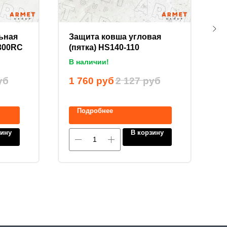
ьная
Защита ковша угловая
З
K300RC
(пятка) HS140-110
м
п
В наличии!
В
уб
1 760
руб
2 127
руб
7
Подробнее
зину
В корзину