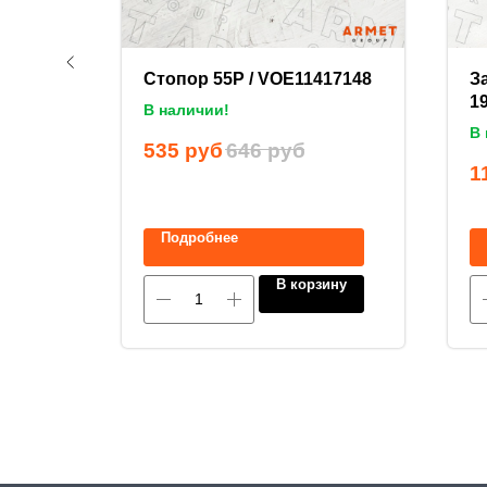
ьная
Стопор 55P / VOE11417148
З
1
В наличии!
В 
535
руб
646
руб
уб
1
Подробнее
ину
В корзину