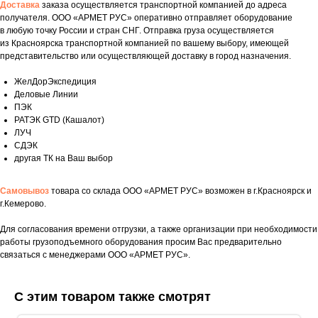
Доставка
заказа осуществляется транспортной компанией до адреса
получателя. ООО «АРМЕТ РУС» оперативно отправляет оборудование
в любую точку России и стран СНГ. Отправка груза осуществляется
из Красноярска транспортной компанией по вашему выбору, имеющей
представительство или осуществляющей доставку в город назначения.
ЖелДорЭкспедиция
Деловые Линии
ПЭК
РАТЭК GTD (Кашалот)
ЛУЧ
СДЭК
другая ТК на Ваш выбор
Самовывоз
товара со склада ООО «АРМЕТ РУС» возможен в г.Красноярск и
г.Кемерово.
Для согласования времени отгрузки, а также организации при необходимости
Укажите номер телефона и ваше имя.
работы грузоподъемного оборудования просим Вас предварительно
связаться с менеджерами ООО «АРМЕТ РУС».
Мы свяжемся с вами сегодня в рабочее
время.
С этим товаром также смотрят
Если у вас есть документация, которая
поможем нам лучше понять вашу