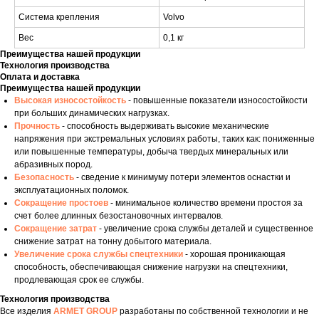
Система крепления
Volvo
Вес
0,1 кг
Преимущества нашей продукции
Технология производства
Оплата и доставка
Преимущества нашей продукции
Высокая износостойкость
- повышенные показатели износостойкости
при больших динамических нагрузках.
Прочность
- способность выдерживать высокие механические
напряжения при экстремальных условиях работы, таких как: пониженные
или повышенные температуры, добыча твердых минеральных или
абразивных пород.
Безопасность
- сведение к минимуму потери элементов оснастки и
эксплуатационных поломок.
Сокращение простоев
- минимальное количество времени простоя за
счет более длинных безостановочных интервалов.
Сокращение затрат
- увеличение срока службы деталей и существенное
снижение затрат на тонну добытого материала.
Увеличение срока службы спецтехники
- хорошая проникающая
способность, обеспечивающая снижение нагрузки на спецтехники,
продлевающая срок ее службы.
Технология производства
Все изделия
ARMET GROUP
разработаны по собственной технологии и не