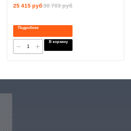
25 415
руб
30 703
руб
Нажимая на кнопку, вы соглашаетесь с
политикой конфиденциальности
.
Подробнее
В корзину
8 (800) 600-29-33
Эксклюзивный представитель
завода
ALLIS SAGA
в России
ООО «АРМЕТ РУС» Юридический адрес: ул. 2-
я Брянская, д.34А, офис 401
ИНН 2466160772 КПП 246601001 ОГРН
1152468015391
Политика конфиденциальности
2023 © ARMET GROUP