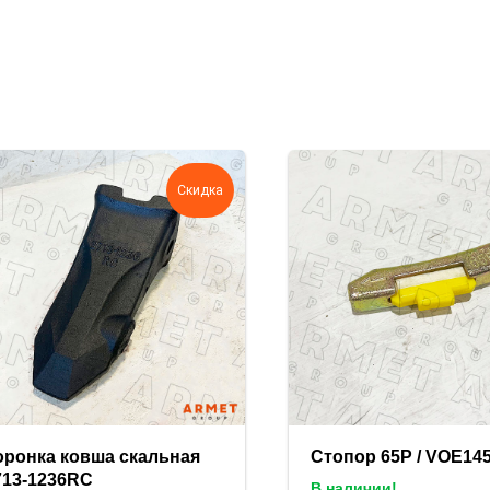
Скидка
оронка ковша скальная
Стопор 65P / VOE14
713-1236RC
В наличии!