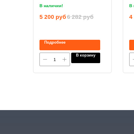
В наличии!
В 
руб
5 200
руб
6 282
руб
4
Подробнее
ину
В корзину