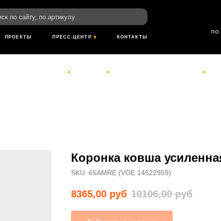
пн-пт: 8:00-18
йту, по артикулу
сб- вс: выход
по Красноярскому
ТЫ
ПРЕСС-ЦЕНТР
КОНТАКТЫ
КОМПАНИЯ
УСЛУГИ
ПРОЕКТЫ
ПРЕСС-ЦЕНТР
КОНТАКТЫ
Коронка ковша усиленна
SKU:
65AMRE (VOE 14522959)
8365,00
руб
10106,00
руб