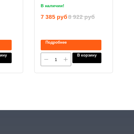
В наличии!
2
7 385
руб
8 922
руб
Подробнее
зину
В корзину