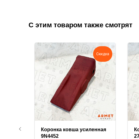
С этим товаром также смотрят
Скидка
Скидка
ьная
Коронка ковша усиленная
К
9N4452
2