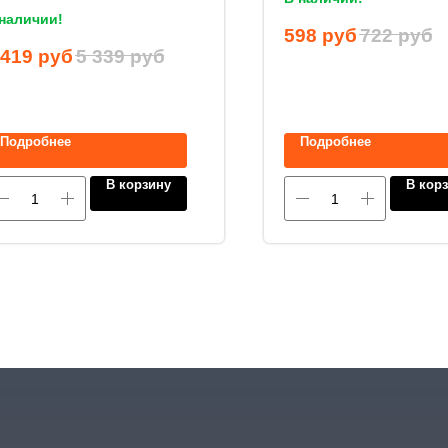
наличии!
598
руб
722
руб
 419
руб
5 339
руб
Подробнее
Подробнее
В корзину
В кор