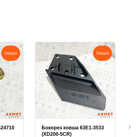
Скидка
Скидка
524710
Бокорез ковша 63E1-3533
П
(XD200-5CR)
П