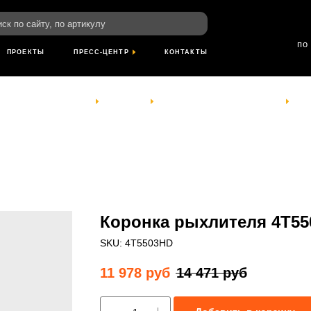
пн-пт: 8:00-18
йту, по артикулу
сб- вс: выход
по Красноярскому
ТЫ
ПРЕСС-ЦЕНТР
КОНТАКТЫ
КОМПАНИЯ
УСЛУГИ
ПРОЕКТЫ
ПРЕСС-ЦЕНТР
КОНТАКТЫ
Коронка рыхлителя 4T5
SKU:
4T5503HD
11 978
руб
14 471
руб