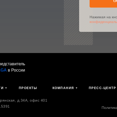
О
Нажимая на кно
конфиденциаль
редставитель
AGA
в России
ГИ
ПРОЕКТЫ
КОМПАНИЯ
ПРЕСС-ЦЕНТР
янская, д.34А, офис 401
15391
Политик