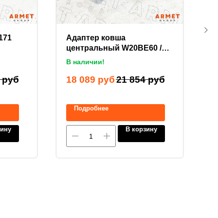
171
Адаптер ковша
А
центральный W20BE60 /
(
C20BE60 / 720011 (60 мм)
В наличии!
В
руб
18 089
руб
21 854
руб
1
Подробнее
зину
В корзину