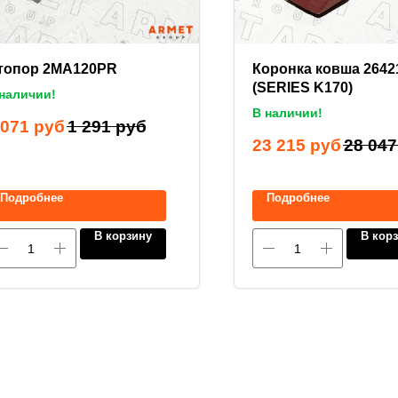
топор 2MA120PR
Коронка ковша 2642
(SERIES K170)
наличии!
В наличии!
 071
руб
1 291
руб
23 215
руб
28 047
Подробнее
Подробнее
В корзину
В кор