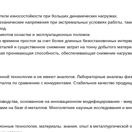
тели износостойкости при больших динамических нагрузках.
механические напряжения при экстремальных условиях работы, та
род.
ментов оснастки и эксплуатационных поломок.
о времени простоя за счет более длинных безостановочных интерв
еталей и существенное снижение затрат на тонну добытого матери
шая проникающая способность, обеспечивающая снижение нагрузки
нной технологии и не имеют аналогов. Лабораторные анализы физ
талла по сравнению с конкурентами. Стабильное качество продукц
оизводства, основанном на инновационном модифицировании - микр
ми на базе d-металлов. Многолетние научные исследования и мн
нные технологии, материалы, знания, опыт в металлургической о