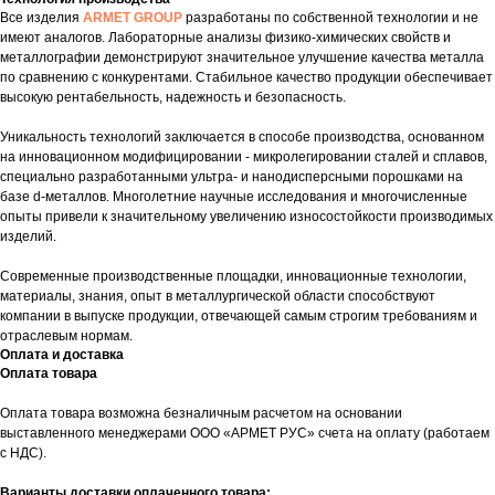
Все изделия
ARMET GROUP
разработаны по собственной технологии и не
имеют аналогов. Лабораторные анализы физико-химических свойств и
металлографии демонстрируют значительное улучшение качества металла
по сравнению с конкурентами. Стабильное качество продукции обеспечивает
высокую рентабельность, надежность и безопасность.
Уникальность технологий заключается в способе производства, основанном
на инновационном модифицировании - микролегировании сталей и сплавов,
специально разработанными ультра- и нанодисперсными порошками на
базе d-металлов. Многолетние научные исследования и многочисленные
опыты привели к значительному увеличению износостойкости производимых
изделий.
Современные производственные площадки, инновационные технологии,
материалы, знания, опыт в металлургической области способствуют
компании в выпуске продукции, отвечающей самым строгим требованиям и
отраслевым нормам.
Оплата и доставка
Оплата товара
Оплата товара возможна безналичным расчетом на основании
выставленного менеджерами ООО «АРМЕТ РУС» счета на оплату (работаем
с НДС).
Варианты доставки оплаченного товара: