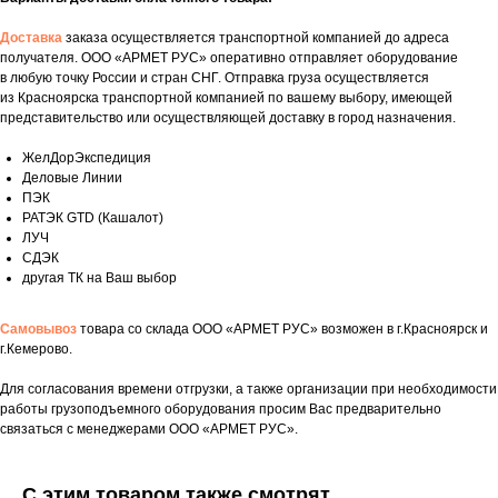
Доставка
заказа осуществляется транспортной компанией до адреса
получателя. ООО «АРМЕТ РУС» оперативно отправляет оборудование
в любую точку России и стран СНГ. Отправка груза осуществляется
из Красноярска транспортной компанией по вашему выбору, имеющей
представительство или осуществляющей доставку в город назначения.
ЖелДорЭкспедиция
Деловые Линии
ПЭК
РАТЭК GTD (Кашалот)
ЛУЧ
СДЭК
другая ТК на Ваш выбор
Самовывоз
товара со склада ООО «АРМЕТ РУС» возможен в г.Красноярск и
г.Кемерово.
Укажите номер телефона и ваше имя.
Для согласования времени отгрузки, а также организации при необходимости
работы грузоподъемного оборудования просим Вас предварительно
Мы свяжемся с вами сегодня в рабочее
связаться с менеджерами ООО «АРМЕТ РУС».
время.
Если у вас есть документация, которая
С этим товаром также смотрят