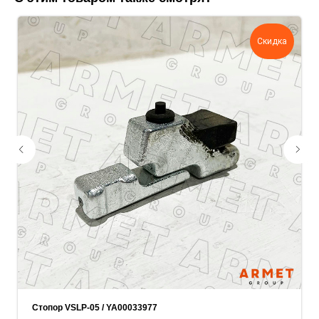
поможем нам лучше понять вашу
задачу — прикрепите её в поле ниже.
Скидка
Ваш телефон
Ваше имя
Прикрепите документацию (при наличии)
Add files
ОСТАВИТЬ ЗАЯВКУ
Стопор VSLP-05 / YA00033977