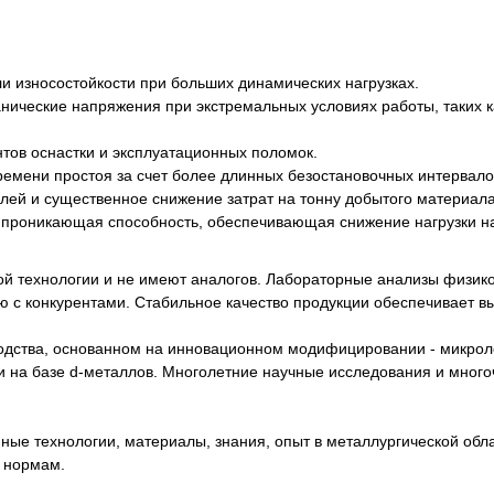
и износостойкости при больших динамических нагрузках.
анические напряжения при экстремальных условиях работы, таких
тов оснастки и эксплуатационных поломок.
ремени простоя за счет более длинных безостановочных интервало
алей и существенное снижение затрат на тонну добытого материала
 проникающая способность, обеспечивающая снижение нагрузки на
й технологии и не имеют аналогов. Лабораторные анализы физик
 с конкурентами. Стабильное качество продукции обеспечивает вы
водства, основанном на инновационном модифицировании - микрол
 на базе d-металлов. Многолетние научные исследования и мног
е технологии, материалы, знания, опыт в металлургической обла
 нормам.