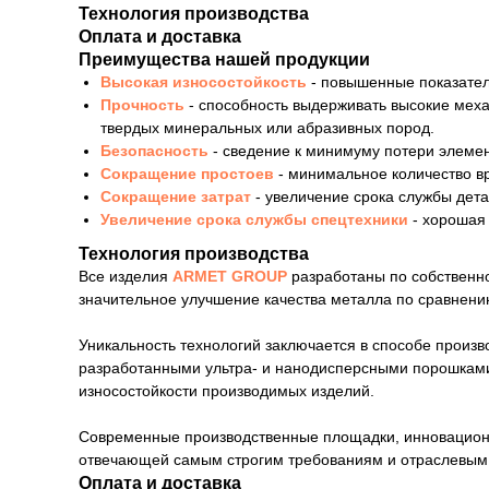
Технология производства
Оплата и доставка
Преимущества нашей продукции
Высокая износостойкость
- повышенные показател
Прочность
- способность выдерживать высокие мех
твердых минеральных или абразивных пород.
Безопасность
- сведение к минимуму потери элемен
Сокращение простоев
- минимальное количество в
Сокращение затрат
- увеличение срока службы дет
Увеличение срока службы спецтехники
- хорошая
Технология производства
Все изделия
ARMET GROUP
разработаны по собственно
значительное улучшение качества металла по сравнению
Уникальность технологий заключается в способе произ
разработанными ультра- и нанодисперсными порошками
износостойкости производимых изделий.
Современные производственные площадки, инновационны
отвечающей самым строгим требованиям и отраслевым
Оплата и доставка