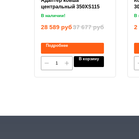
вой
Адаптер ковша
К
0WS90
центральный 350XS115
3
В наличии!
В 
руб
28 589
руб
37 677
руб
2
Подробнее
ину
В корзину