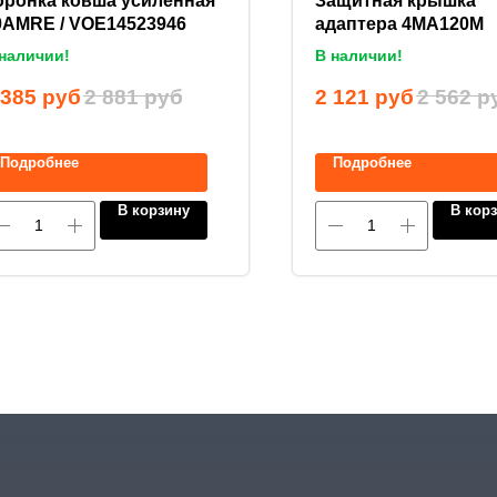
оронка ковша усиленная
Защитная крышка
0AMRE / VOE14523946
адаптера 4MA120M
наличии!
В наличии!
 385
руб
2 881
руб
2 121
руб
2 562
р
Подробнее
Подробнее
В корзину
В кор