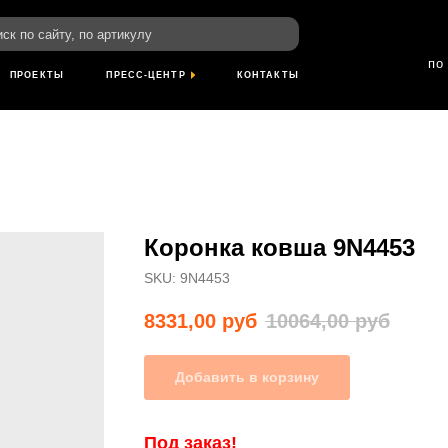
пн-пт: 8:00-18
йту, по артикулу
сб- вс: выход
по Красноярскому
ТЫ
ПРЕСС-ЦЕНТР
КОНТАКТЫ
Коронка ковша 9N4453
SKU:
9N4453
8331,00
руб
10064,00
руб
Добавить в корзину
Под заказ!