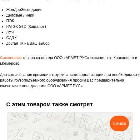
ЖелДорЭкспедиция
Деловые Линии
ПЭК
РАТЭК GTD (Кашалот)
ЛУЧ
СДЭК
другая ТК на Ваш выбор
Самовывоз
товара со склада ООО «АРМЕТ РУС» возможен в г.Красноярск и
г.Кемерово.
Для согласования времени отгрузки, а также организации при необходимости
работы грузоподъемного оборудования просим Вас предварительно
Укажите номер телефона и ваше имя.
связаться с менеджерами ООО «АРМЕТ РУС».
Мы свяжемся с вами сегодня в рабочее
время.
С этим товаром также смотрят
Если у вас есть документация, которая
поможем нам лучше понять вашу
задачу — прикрепите её в поле ниже.
Скидка