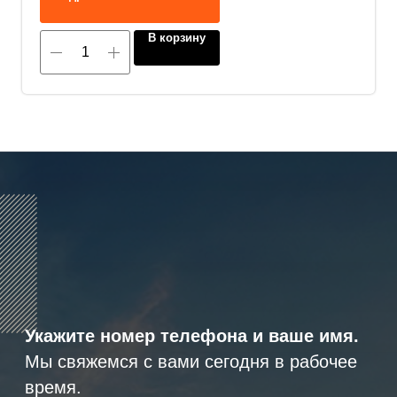
В корзину
8 (800) 600-29-33
Эксклюзивный представитель
завода
ALLIS SAGA
в России
ООО «АРМЕТ РУС» Юридический адрес: ул. 2-
я Брянская, д.34А, офис 401
ИНН 2466160772 КПП 246601001 ОГРН
1152468015391
Политика конфиденциальности
2023 © ARMET GROUP