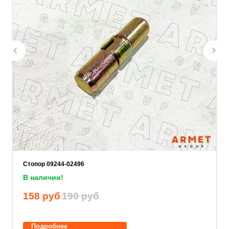
Ваш телефон
Ваше имя
Прикрепите документацию (при наличии)
Add files
Стопор 09244-02496
ОСТАВИТЬ ЗАЯВКУ
В наличии!
158
руб
190
руб
Нажимая на кнопку, вы соглашаетесь с
политикой конфиденциальности
.
Подробнее