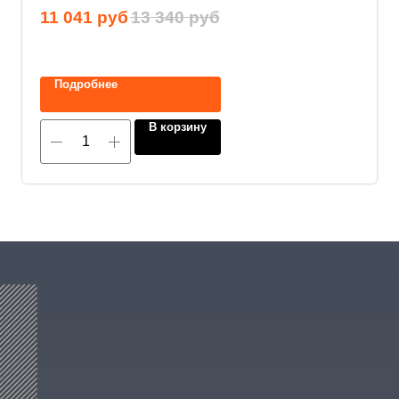
11 041
руб
13 340
руб
Нажимая на кнопку, вы соглашаетесь с
политикой конфиденциальности
.
Подробнее
В корзину
8 (800) 600-29-33
Эксклюзивный представитель
завода
ALLIS SAGA
в России
ООО «АРМЕТ РУС» Юридический адрес: ул. 2-
я Брянская, д.34А, офис 401
ИНН 2466160772 КПП 246601001 ОГРН
1152468015391
Политика конфиденциальности
2023 © ARMET GROUP