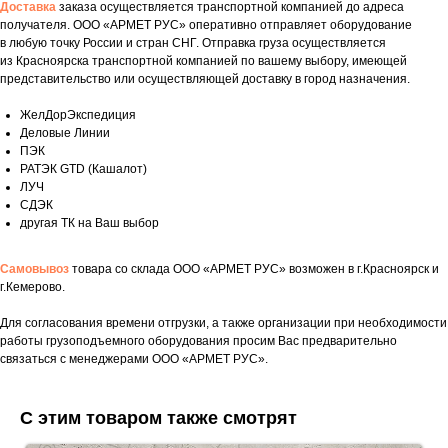
Доставка
заказа осуществляется транспортной компанией до адреса
получателя. ООО «АРМЕТ РУС» оперативно отправляет оборудование
в любую точку России и стран СНГ. Отправка груза осуществляется
из Красноярска транспортной компанией по вашему выбору, имеющей
представительство или осуществляющей доставку в город назначения.
ЖелДорЭкспедиция
Деловые Линии
ПЭК
РАТЭК GTD (Кашалот)
ЛУЧ
СДЭК
другая ТК на Ваш выбор
Самовывоз
товара со склада ООО «АРМЕТ РУС» возможен в г.Красноярск и
г.Кемерово.
Для согласования времени отгрузки, а также организации при необходимости
Укажите номер телефона и ваше имя.
работы грузоподъемного оборудования просим Вас предварительно
связаться с менеджерами ООО «АРМЕТ РУС».
Мы свяжемся с вами сегодня в рабочее
время.
С этим товаром также смотрят
Если у вас есть документация, которая
поможем нам лучше понять вашу