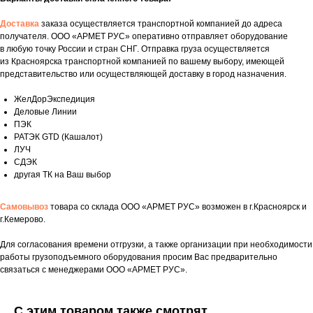
Доставка
заказа осуществляется транспортной компанией до адреса
получателя. ООО «АРМЕТ РУС» оперативно отправляет оборудование
в любую точку России и стран СНГ. Отправка груза осуществляется
из Красноярска транспортной компанией по вашему выбору, имеющей
представительство или осуществляющей доставку в город назначения.
ЖелДорЭкспедиция
Деловые Линии
ПЭК
РАТЭК GTD (Кашалот)
ЛУЧ
СДЭК
другая ТК на Ваш выбор
Самовывоз
товара со склада ООО «АРМЕТ РУС» возможен в г.Красноярск и
г.Кемерово.
Укажите номер телефона и ваше имя.
Для согласования времени отгрузки, а также организации при необходимости
работы грузоподъемного оборудования просим Вас предварительно
Мы свяжемся с вами сегодня в рабочее
связаться с менеджерами ООО «АРМЕТ РУС».
время.
Если у вас есть документация, которая
С этим товаром также смотрят