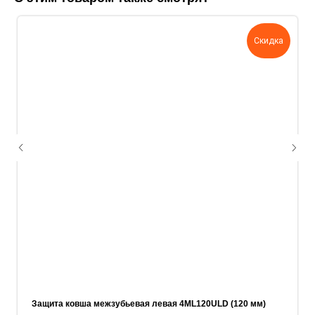
поможем нам лучше понять вашу
задачу — прикрепите её в поле ниже.
Скидка
Ваш телефон
Ваше имя
Прикрепите документацию (при наличии)
Add files
ОСТАВИТЬ ЗАЯВКУ
Защита ковша межзубьевая левая 4ML120ULD (120 мм)