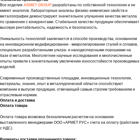
Все изделия
ARMET GROUP
разработаны по собственной технологии и не
имеют аналогов. Лабораторные анализы физико-химических свойств и
металлографии демонстрируют значительное улучшение качества металла
по сравнению с конкурентами. Стабильное качество продукции обеспечивает
высокую рентабельность, надежность и безопасность.
Уникальность технологий заключается в способе производства, основанном
на инновационном модифицировании - микролегировании сталей и сплавов,
специально разработанными ультра- и нанодисперсными порошками на
базе d-металлов. Многолетние научные исследования и многочисленные
опыты привели к значительному увеличению износостойкости производимых
изделий.
Современные производственные площадки, инновационные технологии,
материалы, знания, опыт в металлургической области способствуют
компании в выпуске продукции, отвечающей самым строгим требованиям и
отраслевым нормам.
Оплата и доставка
Оплата товара
Оплата товара возможна безналичным расчетом на основании
выставленного менеджерами ООО «АРМЕТ РУС» счета на оплату (работаем
с НДС).
Варианты доставки оплаченного товара: