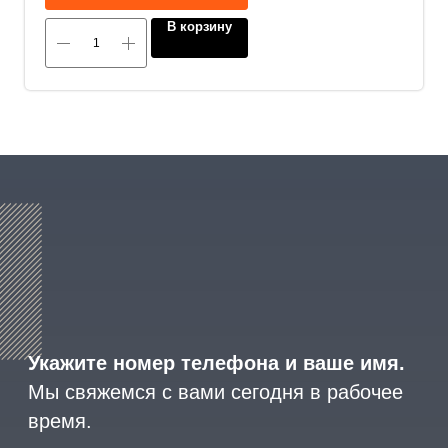
В корзину
8 (800) 600-29-33
Эксклюзивный представитель
завода
ALLIS SAGA
в России
ООО «АРМЕТ РУС» Юридический адрес: ул. 2-
я Брянская, д.34А, офис 401
ИНН 2466160772 КПП 246601001 ОГРН
1152468015391
Политика конфиденциальности
2023 © ARMET GROUP