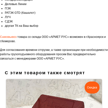
Деловые Линии
ПЭК
РАТЭК GTD (Кашалот)
ЛУЧ
СДЭК
другая ТК на Ваш выбор
Самовывоз
товара со склада ООО «АРМЕТ РУС» возможен в г.Красноярск и
г.Кемерово.
Для согласования времени отгрузки, а также организации при необходимости
работы грузоподъемного оборудования просим Вас предварительно
связаться с менеджерами ООО «АРМЕТ РУС».
Укажите номер телефона и ваше имя.
Мы свяжемся с вами сегодня в рабочее
С этим товаром также смотрят
время.
Если у вас есть документация, которая
поможем нам лучше понять вашу
Скидка
задачу — прикрепите её в поле ниже.