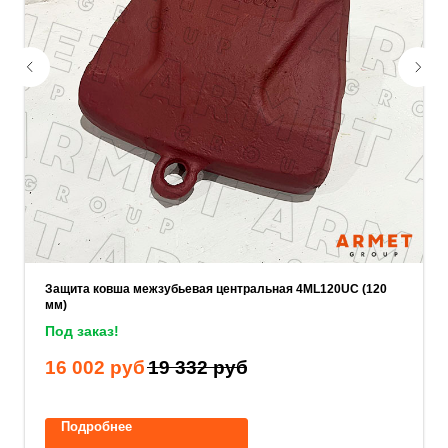
Ваш телефон
Ваше имя
Прикрепите документацию (при наличии)
Add files
Защита ковша межзубьевая центральная 4ML120UC (120
мм)
ОСТАВИТЬ ЗАЯВКУ
Под заказ!
16 002
руб
19 332
руб
Нажимая на кнопку, вы соглашаетесь с
политикой конфиденциальности
.
Подробнее