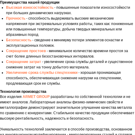
Преимущества нашей продукции
Высокая износостойкость
- повышенные показатели износостойкости
при больших динамических нагрузках.
Прочность
- способность выдерживать высокие механические
напряжения при экстремальных условиях работы, таких как: пониженные
или повышенные температуры, добыча твердых минеральных или
абразивных пород.
Безопасность
- сведение к минимуму потери элементов оснастки и
эксплуатационных поломок.
Сокращение простоев
- минимальное количество времени простоя за
счет более длинных безостановочных интервалов.
Сокращение затрат
- увеличение срока службы деталей и существенное
снижение затрат на тонну добытого материала.
Увеличение срока службы спецтехники
- хорошая проникающая
способность, обеспечивающая снижение нагрузки на спецтехники,
продлевающая срок ее службы.
Технология производства
Все изделия
ARMET GROUP
разработаны по собственной технологии и не
имеют аналогов. Лабораторные анализы физико-химических свойств и
металлографии демонстрируют значительное улучшение качества металла
по сравнению с конкурентами. Стабильное качество продукции обеспечивает
высокую рентабельность, надежность и безопасность.
Уникальность технологий заключается в способе производства, основанном
на инновационном модифицировании - микролегировании сталей и сплавов,