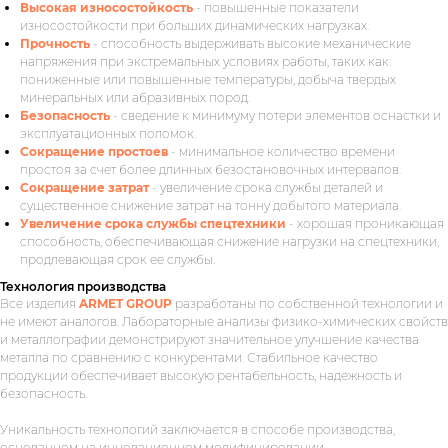
Высокая износостойкость
- повышенные показатели
износостойкости при больших динамических нагрузках.
Прочность
- способность выдерживать высокие механические
напряжения при экстремальных условиях работы, таких как:
пониженные или повышенные температуры, добыча твердых
минеральных или абразивных пород.
Безопасность
- сведение к минимуму потери элементов оснастки и
эксплуатационных поломок.
Сокращение простоев
- минимальное количество времени
простоя за счет более длинных безостановочных интервалов.
Сокращение затрат
- увеличение срока службы деталей и
существенное снижение затрат на тонну добытого материала.
Увеличение срока службы спецтехники
- хорошая проникающая
способность, обеспечивающая снижение нагрузки на спецтехники,
продлевающая срок ее службы.
Технология производства
Все изделия
ARMET GROUP
разработаны по собственной технологии и
не имеют аналогов. Лабораторные анализы физико-химических свойств
и металлографии демонстрируют значительное улучшение качества
металла по сравнению с конкурентами. Стабильное качество
продукции обеспечивает высокую рентабельность, надежность и
безопасность.
Уникальность технологий заключается в способе производства,
основанном на инновационном модифицировании -