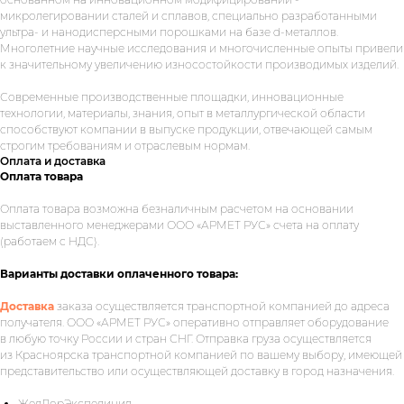
микролегировании сталей и сплавов, специально разработанными
ультра- и нанодисперсными порошками на базе d-металлов.
Многолетние научные исследования и многочисленные опыты привели
к значительному увеличению износостойкости производимых изделий.
Современные производственные площадки, инновационные
технологии, материалы, знания, опыт в металлургической области
способствуют компании в выпуске продукции, отвечающей самым
строгим требованиям и отраслевым нормам.
Оплата и доставка
Оплата товара
Оплата товара возможна безналичным расчетом на основании
Укажите номер телефона и ваше
выставленного менеджерами ООО «АРМЕТ РУС» счета на оплату
имя.
Мы свяжемся с вами сегодня
(работаем с НДС).
в рабочее время.
Варианты доставки оплаченного товара:
Если у вас есть документация, которая
Доставка
заказа осуществляется транспортной компанией до адреса
поможем нам лучше понять вашу
получателя. ООО «АРМЕТ РУС» оперативно отправляет оборудование
задачу — прикрепите её в поле ниже.
в любую точку России и стран СНГ. Отправка груза осуществляется
из Красноярска транспортной компанией по вашему выбору, имеющей
представительство или осуществляющей доставку в город назначения.
ЖелДорЭкспедиция