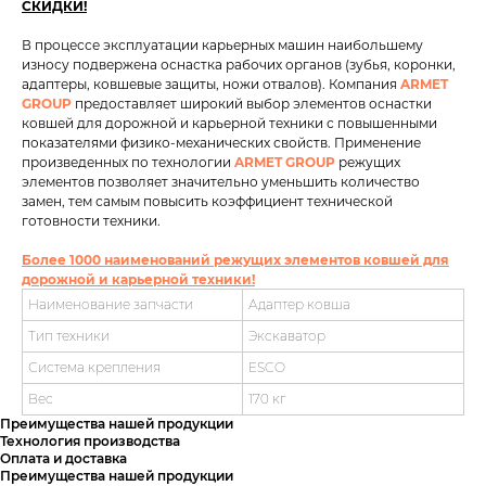
СКИДКИ!
В процессе эксплуатации карьерных машин наибольшему
износу подвержена оснастка рабочих органов (зубья, коронки,
адаптеры, ковшевые защиты, ножи отвалов). Компания
ARMET
GROUP
предоставляет широкий выбор элементов оснастки
ковшей для дорожной и карьерной техники с повышенными
показателями физико-механических свойств. Применение
произведенных по технологии
ARMET GROUP
режущих
элементов позволяет значительно уменьшить количество
замен, тем самым повысить коэффициент технической
готовности техники.
Более 1000 наименований режущих элементов ковшей для
дорожной и карьерной техники!
Наименование запчасти
Адаптер ковша
Тип техники
Экскаватор
Система крепления
ESCO
Вес
170 кг
Преимущества нашей продукции
Технология производства
Оплата и доставка
Преимущества нашей продукции