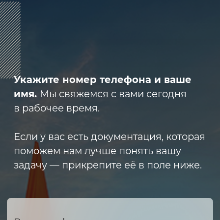
8 (800) 600-29-33
Эксклюзивный представитель
завода
ALLIS SAGA
в России
ООО «АРМЕТ РУС» Юридический адрес:
ул. 2-я Брянская, д.34А, офис 401
ИНН 2466160772 КПП 246601001 ОГРН
1152468015391
Политика конфиденциальности
2023 © ARMET GROUP