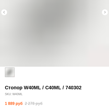
Стопор W40ML / C40ML / 740302
SKU:
W40ML
1 889
руб
2 278
руб