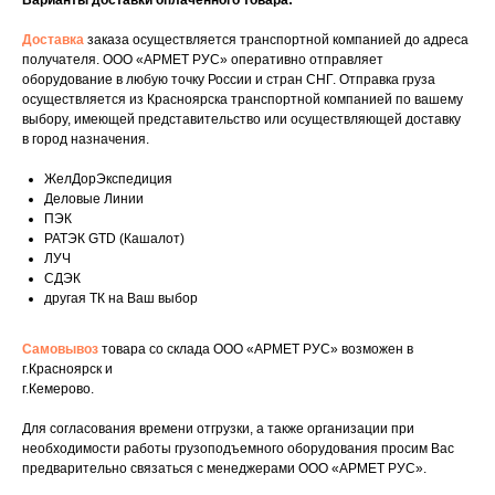
Варианты доставки оплаченного товара:
Доставка
заказа осуществляется транспортной компанией до адреса
получателя. ООО «АРМЕТ РУС» оперативно отправляет
оборудование в любую точку России и стран СНГ. Отправка груза
осуществляется из Красноярска транспортной компанией по вашему
выбору, имеющей представительство или осуществляющей доставку
в город назначения.
ЖелДорЭкспедиция
Деловые Линии
ПЭК
РАТЭК GTD (Кашалот)
ЛУЧ
СДЭК
другая ТК на Ваш выбор
Самовывоз
товара со склада ООО «АРМЕТ РУС» возможен в
г.Красноярск и
г.Кемерово.
Укажите номер телефона и ваше имя.
Для согласования времени отгрузки, а также организации при
Мы свяжемся с вами сегодня в рабочее
необходимости работы грузоподъемного оборудования просим Вас
время.
предварительно связаться с менеджерами ООО «АРМЕТ РУС».