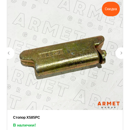
задачу — прикрепите её в поле ниже.
Скидка
Ваш телефон
Ваше имя
Прикрепите документацию (при наличии)
Add files
ОСТАВИТЬ ЗАЯВКУ
Стопор XS85PC
В наличии!