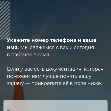
8 (800) 600-29-33
Эксклюзивный представитель
завода
ALLIS SAGA
в России
ООО «АРМЕТ РУС» Юридический адрес:
ул. 2-я Брянская, д.34А, офис 401
ИНН 2466160772 КПП 246601001 ОГРН
1152468015391
Политика конфиденциальности
2023 © ARMET GROUP