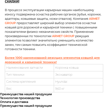
СКИДКИ!
В процессе эксплуатации карьерных машин наибольшему
износу подвержена оснастка рабочих органов (зубья, коронки,
адаптеры, ковшевые защиты, ножи отвалов). Компания
ARMET
GROUP
предоставляет широкий выбор элементов оснастки
ковшей для дорожной и карьерной техники с повышенными
показателями физико-механических свойств. Применение
произведенных по технологии
ARMET GROUP
режущих
элементов позволяет значительно уменьшить количество
замен, тем самым повысить коэффициент технической
готовности техники.
Более 1000 наименований режущих элементов ковшей для
дорожной и карьерной техники!
Наименование запчасти
Коронка ковша
Тип техники
Экскаватор
Система крепления
Hyundai
Вес
9,63 кг
Преимущества нашей продукции
Технология производства
Оплата и доставка
Преимущества нашей продукции