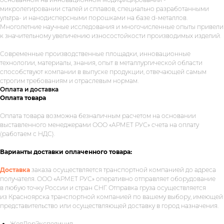
микролегировании сталей и сплавов, специально разработанными
ультра- и нанодисперсными порошками на базе d-металлов.
Многолетние научные исследования и многочисленные опыты привели
к значительному увеличению износостойкости производимых изделий.
Современные производственные площадки, инновационные
технологии, материалы, знания, опыт в металлургической области
способствуют компании в выпуске продукции, отвечающей самым
строгим требованиям и отраслевым нормам.
Оплата и доставка
Оплата товара
Оплата товара возможна безналичным расчетом на основании
Укажите номер телефона и ваше
выставленного менеджерами ООО «АРМЕТ РУС» счета на оплату
имя.
Мы свяжемся с вами сегодня
(работаем с НДС).
в рабочее время.
Варианты доставки оплаченного товара:
Если у вас есть документация, которая
Доставка
заказа осуществляется транспортной компанией до адреса
поможем нам лучше понять вашу
получателя. ООО «АРМЕТ РУС» оперативно отправляет оборудование
задачу — прикрепите её в поле ниже.
в любую точку России и стран СНГ. Отправка груза осуществляется
из Красноярска транспортной компанией по вашему выбору, имеющей
представительство или осуществляющей доставку в город назначения.
ЖелДорЭкспедиция