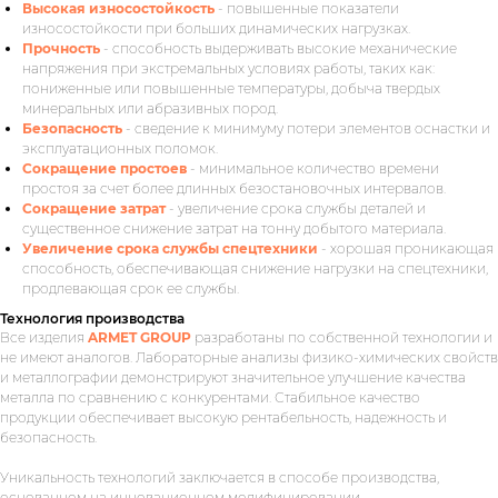
Высокая износостойкость
- повышенные показатели
износостойкости при больших динамических нагрузках.
Прочность
- способность выдерживать высокие механические
напряжения при экстремальных условиях работы, таких как:
пониженные или повышенные температуры, добыча твердых
минеральных или абразивных пород.
Безопасность
- сведение к минимуму потери элементов оснастки и
эксплуатационных поломок.
Сокращение простоев
- минимальное количество времени
простоя за счет более длинных безостановочных интервалов.
Сокращение затрат
- увеличение срока службы деталей и
существенное снижение затрат на тонну добытого материала.
Увеличение срока службы спецтехники
- хорошая проникающая
способность, обеспечивающая снижение нагрузки на спецтехники,
продлевающая срок ее службы.
Технология производства
Все изделия
ARMET GROUP
разработаны по собственной технологии и
не имеют аналогов. Лабораторные анализы физико-химических свойств
и металлографии демонстрируют значительное улучшение качества
металла по сравнению с конкурентами. Стабильное качество
продукции обеспечивает высокую рентабельность, надежность и
безопасность.
Уникальность технологий заключается в способе производства,
основанном на инновационном модифицировании -