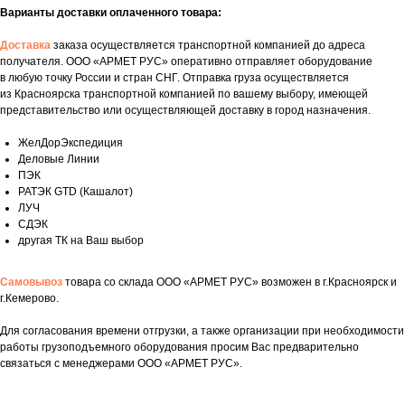
Варианты доставки оплаченного товара:
Доставка
заказа осуществляется транспортной компанией до адреса
получателя. ООО «АРМЕТ РУС» оперативно отправляет оборудование
в любую точку России и стран СНГ. Отправка груза осуществляется
из Красноярска транспортной компанией по вашему выбору, имеющей
представительство или осуществляющей доставку в город назначения.
ЖелДорЭкспедиция
Деловые Линии
ПЭК
РАТЭК GTD (Кашалот)
ЛУЧ
СДЭК
другая ТК на Ваш выбор
Самовывоз
товара со склада ООО «АРМЕТ РУС» возможен в г.Красноярск и
г.Кемерово.
Укажите номер телефона и ваше имя.
Для согласования времени отгрузки, а также организации при необходимости
Мы свяжемся с вами сегодня в рабочее
работы грузоподъемного оборудования просим Вас предварительно
время.
связаться с менеджерами ООО «АРМЕТ РУС».
Если у вас есть документация, которая