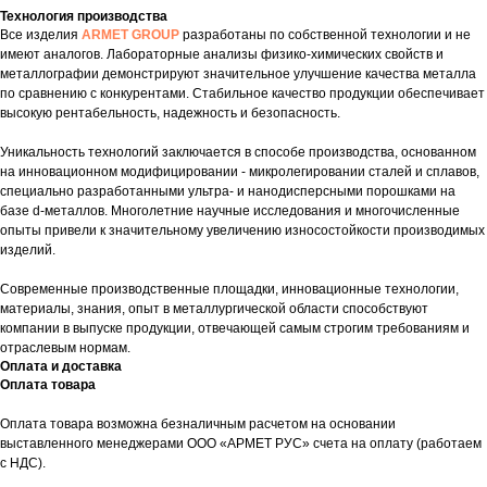
Технология производства
Все изделия
ARMET GROUP
разработаны по собственной технологии и не
имеют аналогов. Лабораторные анализы физико-химических свойств и
металлографии демонстрируют значительное улучшение качества металла
по сравнению с конкурентами. Стабильное качество продукции обеспечивает
высокую рентабельность, надежность и безопасность.
Уникальность технологий заключается в способе производства, основанном
на инновационном модифицировании - микролегировании сталей и сплавов,
специально разработанными ультра- и нанодисперсными порошками на
базе d-металлов. Многолетние научные исследования и многочисленные
опыты привели к значительному увеличению износостойкости производимых
изделий.
Современные производственные площадки, инновационные технологии,
материалы, знания, опыт в металлургической области способствуют
компании в выпуске продукции, отвечающей самым строгим требованиям и
отраслевым нормам.
Оплата и доставка
Оплата товара
Оплата товара возможна безналичным расчетом на основании
выставленного менеджерами ООО «АРМЕТ РУС» счета на оплату (работаем
с НДС).