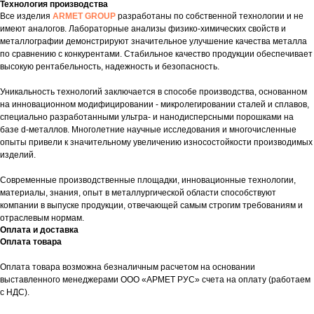
Технология производства
Все изделия
ARMET GROUP
разработаны по собственной технологии и не
имеют аналогов. Лабораторные анализы физико-химических свойств и
металлографии демонстрируют значительное улучшение качества металла
по сравнению с конкурентами. Стабильное качество продукции обеспечивает
высокую рентабельность, надежность и безопасность.
Уникальность технологий заключается в способе производства, основанном
на инновационном модифицировании - микролегировании сталей и сплавов,
специально разработанными ультра- и нанодисперсными порошками на
базе d-металлов. Многолетние научные исследования и многочисленные
опыты привели к значительному увеличению износостойкости производимых
изделий.
Современные производственные площадки, инновационные технологии,
материалы, знания, опыт в металлургической области способствуют
компании в выпуске продукции, отвечающей самым строгим требованиям и
отраслевым нормам.
Оплата и доставка
Оплата товара
Оплата товара возможна безналичным расчетом на основании
выставленного менеджерами ООО «АРМЕТ РУС» счета на оплату (работаем
с НДС).