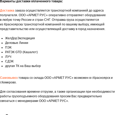
Варианты доставки оплаченного товара:
Доставка
заказа осуществляется транспортной компанией до адреса
получателя. ООО «АРМЕТ РУС» оперативно отправляет оборудование
в любую точку России и стран СНГ. Отправка груза осуществляется
из Красноярска транспортной компанией по вашему выбору, имеющей
представительство или осуществляющей доставку в город назначения.
ЖелДорЭкспедиция
Деловые Линии
ПЭК
РАТЭК GTD (Кашалот)
ЛУЧ
СДЭК
другая ТК на Ваш выбор
Самовывоз
товара со склада ООО «АРМЕТ РУС» возможен в г.Красноярск и
г.Кемерово.
Для согласования времени отгрузки, а также организации при необходимости
Укажите номер телефона и ваше имя.
работы грузоподъемного оборудования просим Вас предварительно
Мы свяжемся с вами сегодня в рабочее
связаться с менеджерами ООО «АРМЕТ РУС».
время.