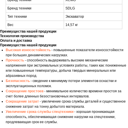
Бренд техники
XCMG
Бренд техники
SDLG
Тип техники
Экскаватор
Вес
14,57 кг
Преимущества нашей продукции
Технология производства
Оплата и доставка
Преимущества нашей продукции
Высокая износостойкость
- повышенные показатели износостойкости
при больших динамических нагрузках.
Прочность
- способность выдерживать высокие механические
напряжения при экстремальных условиях работы, таких как: пониженные
или повышенные температуры, добыча твердых минеральных или
абразивных пород.
Безопасность
- сведение к минимуму потери элементов оснастки и
эксплуатационных поломок.
Сокращение простоев
- минимальное количество времени простоя за
счет более длинных безостановочных интервалов.
Сокращение затрат
- увеличение срока службы деталей и существенное
снижение затрат на тонну добытого материала.
Увеличение срока службы спецтехники
- хорошая проникающая
способность, обеспечивающая снижение нагрузки на спецтехники,
продлевающая срок ее службы.