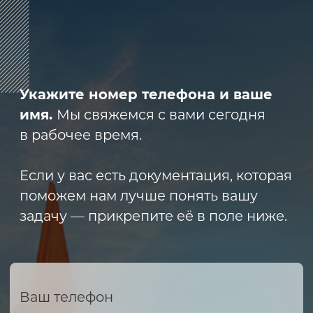
8 (800) 600-29-33
Эксклюзивный представитель
завода
ALLIS SAGA
в России
ООО «АРМЕТ РУС» Юридический адрес:
ул. 2-я Брянская, д.34А, офис 401
ИНН 2466160772 КПП 246601001 ОГРН
1152468015391
Политика конфиденциальности
2023 © ARMET GROUP