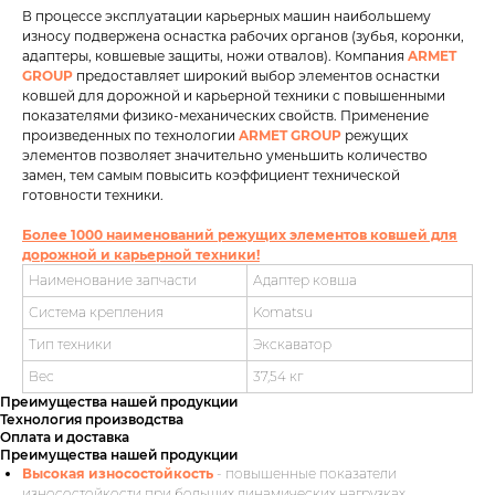
В процессе эксплуатации карьерных машин наибольшему
износу подвержена оснастка рабочих органов (зубья, коронки,
адаптеры, ковшевые защиты, ножи отвалов). Компания
ARMET
GROUP
предоставляет широкий выбор элементов оснастки
ковшей для дорожной и карьерной техники с повышенными
показателями физико-механических свойств. Применение
произведенных по технологии
ARMET GROUP
режущих
элементов позволяет значительно уменьшить количество
замен, тем самым повысить коэффициент технической
готовности техники.
Более 1000 наименований режущих элементов ковшей для
дорожной и карьерной техники!
Наименование запчасти
Адаптер ковша
Система крепления
Komatsu
Тип техники
Экскаватор
Вес
37,54 кг
Преимущества нашей продукции
Технология производства
Оплата и доставка
Преимущества нашей продукции
Высокая износостойкость
- повышенные показатели
износостойкости при больших динамических нагрузках.