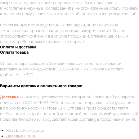
ультра- и нанодисперсными порошками на базе d-металлов.
Многолетние научные исследования и многочисленные опыты привели
к значительному увеличению износостойкости производимых изделий.
Современные производственные площадки, инновационные
технологии, материалы, знания, опыт в металлургической области
способствуют компании в выпуске продукции, отвечающей самым
строгим требованиям и отраслевым нормам.
Оплата и доставка
Оплата товара
Оплата товара возможна безналичным расчетом на основании
выставленного менеджерами ООО «АРМЕТ РУС» счета на оплату
Укажите номер телефона и ваше
(работаем с НДС).
имя.
Мы свяжемся с вами сегодня
в рабочее время.
Варианты доставки оплаченного товара:
Если у вас есть документация, которая
Доставка
заказа осуществляется транспортной компанией до адреса
поможем нам лучше понять вашу
получателя. ООО «АРМЕТ РУС» оперативно отправляет оборудование
задачу — прикрепите её в поле ниже.
в любую точку России и стран СНГ. Отправка груза осуществляется
из Красноярска транспортной компанией по вашему выбору, имеющей
представительство или осуществляющей доставку в город назначения.
ЖелДорЭкспедиция
Ваш телефон
Деловые Линии