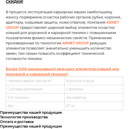
СКИДКИ!
В процессе эксплуатации карьерных машин наибольшему
износу подвержена оснастка рабочих органов (зубья, коронки,
адаптеры, ковшевые защиты, ножи отвалов). Компания
ARMET
GROUP
предоставляет широкий выбор элементов оснастки
ковшей для дорожной и карьерной техники с повышенными
показателями физико-механических свойств. Применение
произведенных по технологии
ARMET GROUP
режущих
элементов позволяет значительно уменьшить количество
замен, тем самым повысить коэффициент технической
готовности техники.
Более 1000 наименований режущих элементов ковшей для
дорожной и карьерной техники!
Наименование запчасти
Коронка ковша
Система крепления
Caterpillar
Тип техники
Экскаватор
Вес
9,7 кг
Преимущества нашей продукции
Технология производства
Оплата и доставка
Преимущества нашей продукции