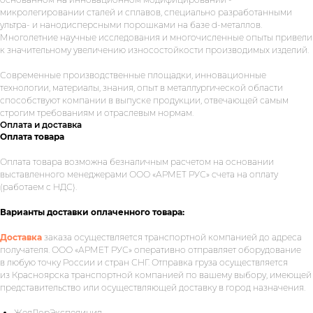
микролегировании сталей и сплавов, специально разработанными
ультра- и нанодисперсными порошками на базе d-металлов.
Многолетние научные исследования и многочисленные опыты привели
к значительному увеличению износостойкости производимых изделий.
Современные производственные площадки, инновационные
технологии, материалы, знания, опыт в металлургической области
способствуют компании в выпуске продукции, отвечающей самым
строгим требованиям и отраслевым нормам.
Оплата и доставка
Оплата товара
Оплата товара возможна безналичным расчетом на основании
Укажите номер телефона и ваше
выставленного менеджерами ООО «АРМЕТ РУС» счета на оплату
имя.
Мы свяжемся с вами сегодня
(работаем с НДС).
в рабочее время.
Варианты доставки оплаченного товара:
Если у вас есть документация, которая
Доставка
заказа осуществляется транспортной компанией до адреса
поможем нам лучше понять вашу
получателя. ООО «АРМЕТ РУС» оперативно отправляет оборудование
задачу — прикрепите её в поле ниже.
в любую точку России и стран СНГ. Отправка груза осуществляется
из Красноярска транспортной компанией по вашему выбору, имеющей
представительство или осуществляющей доставку в город назначения.
ЖелДорЭкспедиция