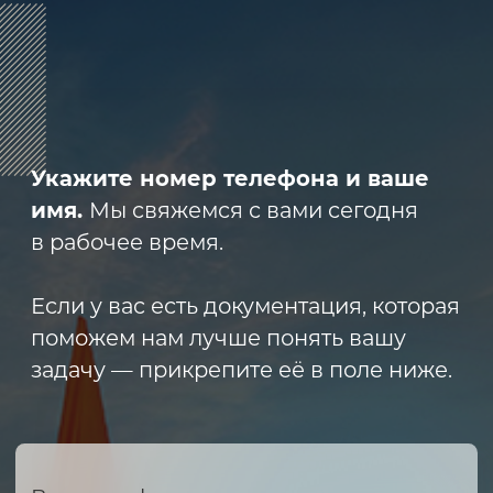
8 (800) 600-29-33
Эксклюзивный представитель
завода
ALLIS SAGA
в России
ООО «АРМЕТ РУС» Юридический адрес:
ул. 2-я Брянская, д.34А, офис 401
ИНН 2466160772 КПП 246601001 ОГРН
1152468015391
Политика конфиденциальности
2023 © ARMET GROUP