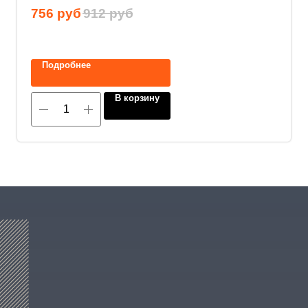
756
руб
912
руб
Нажимая на кнопку, вы соглашаетесь с
политикой конфиденциальности
.
Подробнее
В корзину
8 (800) 600-29-33
Эксклюзивный представитель
завода
ALLIS SAGA
в России
ООО «АРМЕТ РУС» Юридический адрес: ул. 2-
я Брянская, д.34А, офис 401
ИНН 2466160772 КПП 246601001 ОГРН
1152468015391
Политика конфиденциальности
2023 © ARMET GROUP