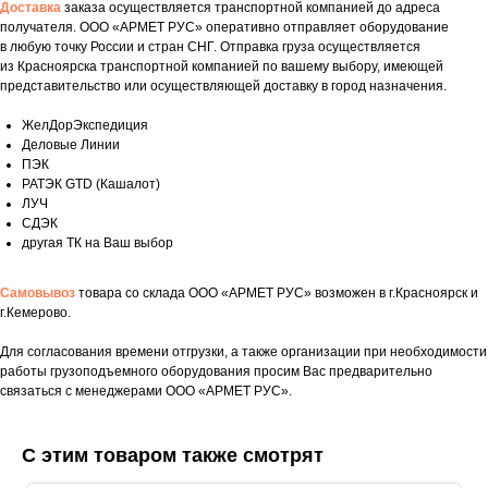
Доставка
заказа осуществляется транспортной компанией до адреса
получателя. ООО «АРМЕТ РУС» оперативно отправляет оборудование
в любую точку России и стран СНГ. Отправка груза осуществляется
из Красноярска транспортной компанией по вашему выбору, имеющей
представительство или осуществляющей доставку в город назначения.
ЖелДорЭкспедиция
Деловые Линии
ПЭК
РАТЭК GTD (Кашалот)
ЛУЧ
СДЭК
другая ТК на Ваш выбор
Самовывоз
товара со склада ООО «АРМЕТ РУС» возможен в г.Красноярск и
г.Кемерово.
Для согласования времени отгрузки, а также организации при необходимости
Укажите номер телефона и ваше имя.
работы грузоподъемного оборудования просим Вас предварительно
связаться с менеджерами ООО «АРМЕТ РУС».
Мы свяжемся с вами сегодня в рабочее
время.
С этим товаром также смотрят
Если у вас есть документация, которая
поможем нам лучше понять вашу