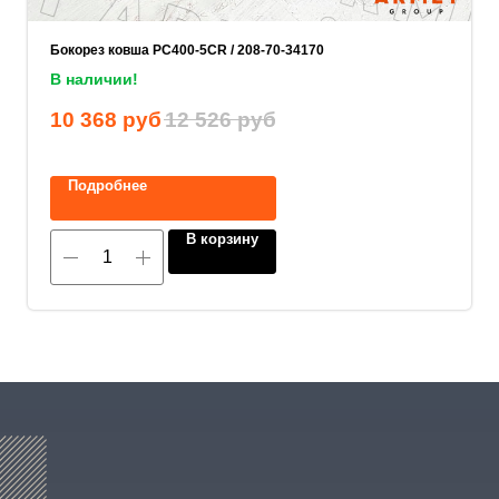
ОСТАВИТЬ ЗАЯВКУ
Бокорез ковша PC400-5CR / 208-70-34170
В наличии!
Нажимая на кнопку, вы соглашаетесь с
политикой конфиденциальности
.
10 368
руб
12 526
руб
Подробнее
8 (800) 600-29-33
В корзину
Эксклюзивный представитель
завода
в России
ALLIS SAGA
ООО «АРМЕТ РУС» Юридический адрес:
ул. 2-я Брянская, д.34А, офис 401
ИНН 2466160772 КПП 246601001 ОГРН
1152468015391
Политика конфиденциальности