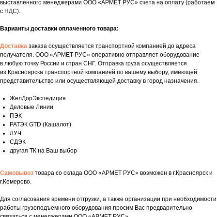
выставленного менеджерами ООО «АРМЕТ РУС» счета на оплату (работаем
с НДС).
Варианты доставки оплаченного товара:
Доставка
заказа осуществляется транспортной компанией до адреса
получателя. ООО «АРМЕТ РУС» оперативно отправляет оборудование
в любую точку России и стран СНГ. Отправка груза осуществляется
из Красноярска транспортной компанией по вашему выбору, имеющей
представительство или осуществляющей доставку в город назначения.
ЖелДорЭкспедиция
Деловые Линии
ПЭК
РАТЭК GTD (Кашалот)
ЛУЧ
СДЭК
другая ТК на Ваш выбор
Самовывоз
товара со склада ООО «АРМЕТ РУС» возможен в г.Красноярск и
г.Кемерово.
Укажите номер телефона и ваше имя.
Для согласования времени отгрузки, а также организации при необходимости
Мы свяжемся с вами сегодня
работы грузоподъемного оборудования просим Вас предварительно
в рабочее время.
связаться с менеджерами ООО «АРМЕТ РУС».