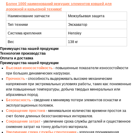
Более 1000 наименований режущих элементов ковшей для
дорожной и карьерной техники!
Наименование запчасти
Межзубьевая защита
Тип техники
Экскаватор
Система крепления
Hensley
Вес
138 кг
Преимущества нашей продукции
Технология производства
Оплата и доставка
Преимущества нашей продукции
Высокая износостойкость
- повышенные показатели износостойкости
при больших динамических нагрузках.
Прочность
- способность выдерживать высокие механические
напряжения при экстремальных условиях работы, таких как: пониженные
или повышенные температуры, добыча твердых минеральных или
абразивных пород.
Безопасность
- сведение к минимуму потери элементов оснастки и
эксплуатационных поломок.
Сокращение простоев
- минимальное количество времени простоя за
счет более длинных безостановочных интервалов.
Сокращение затрат
- увеличение срока службы деталей и существенное
снижение затрат на тонну добытого материала.
Увеличение срока службы спецтехники
- хорошая проникающая