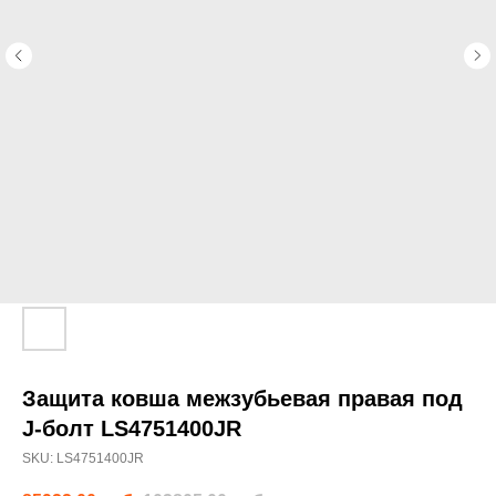
Защита ковша межзубьевая правая под
J-болт LS4751400JR
SKU:
LS4751400JR