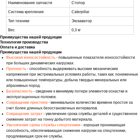
Наименование запчасти
Стопор
Система крепления
Caterpillar
Тип техники
Экскаватор
Вес
0,3 кг
Преимущества нашей продукции
Технология производства
Оплата и доставка
Преимущества нашей продукции
Высокая износостойкость
- повышенные показатели износостойкости
при больших динамических нагрузках.
Прочность
- способность выдерживать высокие механические
напряжения при экстремальных условиях работы, таких как: пониженные
или повышенные температуры, добыча твердых минеральных или
абразивных пород.
Безопасность
- сведение к минимуму потери элементов оснастки и
эксплуатационных поломок.
Сокращение простоев
- минимальное количество времени простоя за
счет более длинных безостановочных интервалов.
Сокращение затрат
- увеличение срока службы деталей и существенное
снижение затрат на тонну добытого материала.
Увеличение срока службы спецтехники
- хорошая проникающая
способность, обеспечивающая снижение нагрузки на спецтехники,
продлевающая срок ее службы.