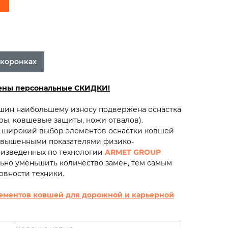
 коронках
рены персональные СКИДКИ!
ашин наибольшему износу подвержена оснастка
еры, ковшевые защиты, ножи отвалов).
 широкий выбор элементов оснастки ковшей
повышенными показателями физико-
изведенных по технологии
ARMET GROUP
ьно уменьшить количество замен, тем самым
овности техники.
ементов ковшей для дорожной и карьерной