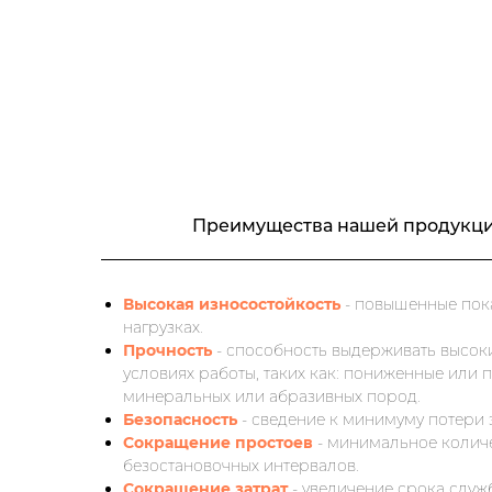
Преимущества нашей продукц
Высокая износостойкость
- повышенные пок
нагрузках.
Прочность
- способность выдерживать высо
условиях работы, таких как: пониженные или
минеральных или абразивных пород.
Безопасность
- сведение к минимуму потери
Сокращение простоев
- минимальное количе
безостановочных интервалов.
Сокращение затрат
- увеличение срока служ