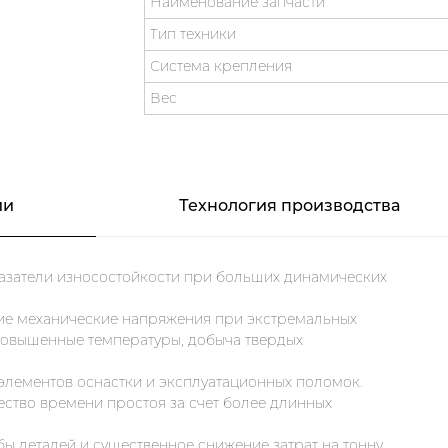
Наименование запчасти
Тип техники
Система крепления
Вес
ии
Технология производства
азатели износостойкости при больших динамических
кие механические напряжения при экстремальных
 повышенные температуры, добыча твердых
 элементов оснастки и эксплуатационных поломок.
ство времени простоя за счет более длинных
бы деталей и существенное снижение затрат на тонну