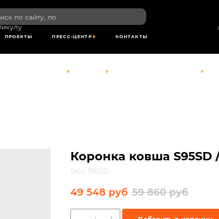
пн-пт: 8:00-1
сайту, по
сб- вс: выхо
по Красноярс
времени
ТЫ
ПРЕСС-ЦЕНТР
КОНТАКТЫ
КОМПАНИЯ
УСЛУГИ
ПРОЕКТЫ
ПРЕСС-ЦЕНТР
КОНТАКТЫ
Коронка ковша S95SD / 
SKU:
S95SD
49 548
руб
59 860
руб