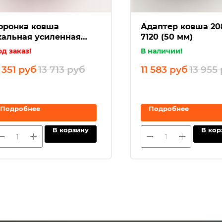
оронка ковша
Адаптер ковша 20
кальная усиленная
7120 (50 мм)
61RC-K
д заказ!
В наличии!
 351
руб
13 713
руб
11 583
руб
13 955
Подробнее
Подробнее
В корзину
В кор