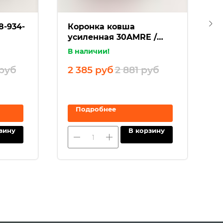
8-934-
Коронка ковша
А
усиленная 30AMRE /
3
VOE14523946
В наличии!
В
руб
2 385
руб
2 881
руб
7
Подробнее
зину
В корзину