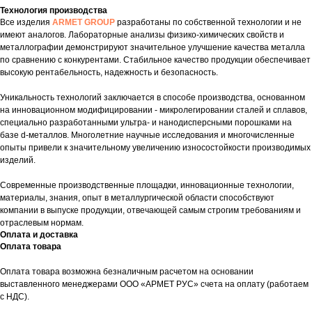
Технология производства
Все изделия
ARMET GROUP
разработаны по собственной технологии и не
имеют аналогов. Лабораторные анализы физико-химических свойств и
металлографии демонстрируют значительное улучшение качества металла
по сравнению с конкурентами. Стабильное качество продукции обеспечивает
высокую рентабельность, надежность и безопасность.
Уникальность технологий заключается в способе производства, основанном
на инновационном модифицировании - микролегировании сталей и сплавов,
специально разработанными ультра- и нанодисперсными порошками на
базе d-металлов. Многолетние научные исследования и многочисленные
опыты привели к значительному увеличению износостойкости производимых
изделий.
Современные производственные площадки, инновационные технологии,
материалы, знания, опыт в металлургической области способствуют
компании в выпуске продукции, отвечающей самым строгим требованиям и
отраслевым нормам.
Оплата и доставка
Оплата товара
Оплата товара возможна безналичным расчетом на основании
выставленного менеджерами ООО «АРМЕТ РУС» счета на оплату (работаем
с НДС).