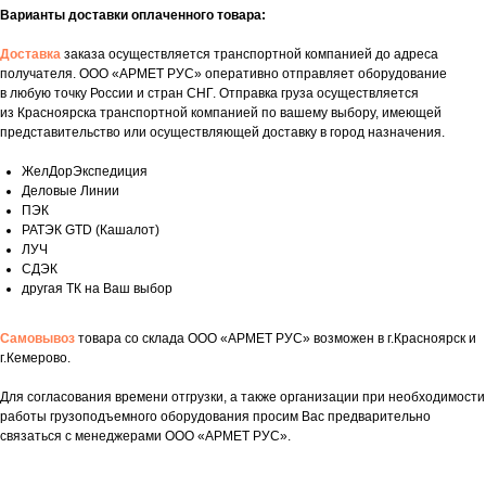
Варианты доставки оплаченного товара:
Доставка
заказа осуществляется транспортной компанией до адреса
получателя. ООО «АРМЕТ РУС» оперативно отправляет оборудование
в любую точку России и стран СНГ. Отправка груза осуществляется
из Красноярска транспортной компанией по вашему выбору, имеющей
представительство или осуществляющей доставку в город назначения.
ЖелДорЭкспедиция
Деловые Линии
ПЭК
РАТЭК GTD (Кашалот)
ЛУЧ
СДЭК
другая ТК на Ваш выбор
Самовывоз
товара со склада ООО «АРМЕТ РУС» возможен в г.Красноярск и
г.Кемерово.
Для согласования времени отгрузки, а также организации при необходимости
Укажите номер телефона и ваше имя.
работы грузоподъемного оборудования просим Вас предварительно
Мы свяжемся с вами сегодня в рабочее
связаться с менеджерами ООО «АРМЕТ РУС».
время.