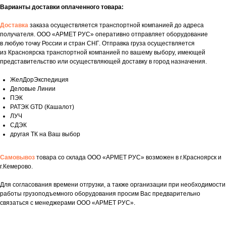
Варианты доставки оплаченного товара:
Доставка
заказа осуществляется транспортной компанией до адреса
получателя. ООО «АРМЕТ РУС» оперативно отправляет оборудование
в любую точку России и стран СНГ. Отправка груза осуществляется
из Красноярска транспортной компанией по вашему выбору, имеющей
представительство или осуществляющей доставку в город назначения.
ЖелДорЭкспедиция
Деловые Линии
ПЭК
РАТЭК GTD (Кашалот)
ЛУЧ
СДЭК
другая ТК на Ваш выбор
Самовывоз
товара со склада ООО «АРМЕТ РУС» возможен в г.Красноярск и
г.Кемерово.
Укажите номер телефона и ваше имя.
Для согласования времени отгрузки, а также организации при необходимости
Мы свяжемся с вами сегодня в рабочее
работы грузоподъемного оборудования просим Вас предварительно
время.
связаться с менеджерами ООО «АРМЕТ РУС».
Если у вас есть документация, которая