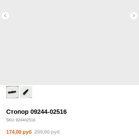
Стопор 09244-02516
SKU:
924402516
174,00
руб
209,00
руб