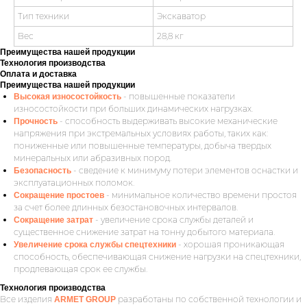
Тип техники
Экскаватор
Вес
28,8 кг
Преимущества нашей продукции
Технология производства
Оплата и доставка
Преимущества нашей продукции
- повышенные показатели
Высокая износостойкость
износостойкости при больших динамических нагрузках.
- способность выдерживать высокие механические
Прочность
напряжения при экстремальных условиях работы, таких как:
пониженные или повышенные температуры, добыча твердых
минеральных или абразивных пород.
- сведение к минимуму потери элементов оснастки и
Безопасность
эксплуатационных поломок.
- минимальное количество времени простоя
Сокращение простоев
за счет более длинных безостановочных интервалов.
- увеличение срока службы деталей и
Сокращение затрат
существенное снижение затрат на тонну добытого материала.
- хорошая проникающая
Увеличение срока службы спецтехники
способность, обеспечивающая снижение нагрузки на спецтехники,
продлевающая срок ее службы.
Технология производства
Все изделия
разработаны по собственной технологии и
ARMET GROUP