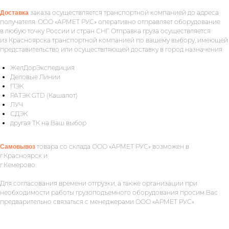
заказа осуществляется транспортной компанией до адреса
Доставка
получателя. ООО «АРМЕТ РУС» оперативно отправляет оборудование
в любую точку России и стран СНГ. Отправка груза осуществляется
из Красноярска транспортной компанией по вашему выбору, имеющей
представительство или осуществляющей доставку в город назначения.
ЖелДорЭкспедиция
Деловые Линии
ПЭК
РАТЭК GTD (Кашалот)
ЛУЧ
СДЭК
другая ТК на Ваш выбор
товара со склада ООО «АРМЕТ РУС» возможен в
Самовывоз
г.Красноярск и
г.Кемерово.
Укажите номер телефона и ваше имя.
Для согласования времени отгрузки, а также организации при
Мы свяжемся с вами сегодня в рабочее
необходимости работы грузоподъемного оборудования просим Вас
предварительно связаться с менеджерами ООО «АРМЕТ РУС».
время.
Если у вас есть документация, которая