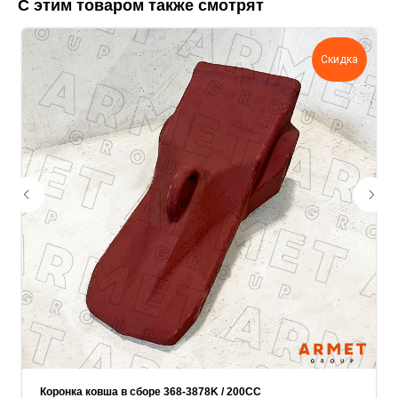
С этим товаром также смотрят
поможем нам лучше понять вашу
задачу — прикрепите её в поле ниже.
Скидка
Ваш телефон
Ваше имя
Прикрепите документацию (при наличии)
Add files
ОСТАВИТЬ ЗАЯВКУ
Коронка ковша в сборе 368-3878K / 200СС