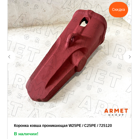
задачу — прикрепите её в поле ниже.
Скидка
Ваш телефон
Ваше имя
Прикрепите документацию (при наличии)
Add files
ОСТАВИТЬ ЗАЯВКУ
Коронка ковша проникающая W25PE / C25PE / 725120
В наличии!