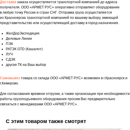
Доставка
заказа осуществляется транспортной компанией до адреса
получателя. ООО «АРМЕТ РУС» оперативно отправляет оборудование
в любую точку России и стран СНГ. Отправка груза осуществляется
из Красноярска транспортной компанией по вашему выбору, имеющей
представительство или осуществляющей доставку в город назначения.
ЖелДорЭкспедиция
Деловые Линии
ПЭК
РАТЭК GTD (Кашалот)
ЛУЧ
СДЭК
другая ТК на Ваш выбор
Самовывоз
товара со склада ООО «АРМЕТ РУС» возможен в г.Красноярск и
г.Кемерово.
Для согласования времени отгрузки, а также организации при необходимости
Укажите номер телефона и ваше имя.
работы грузоподъемного оборудования просим Вас предварительно
Мы свяжемся с вами сегодня в рабочее
связаться с менеджерами ООО «АРМЕТ РУС».
время.
Если у вас есть документация, которая
С этим товаром также смотрят
поможем нам лучше понять вашу