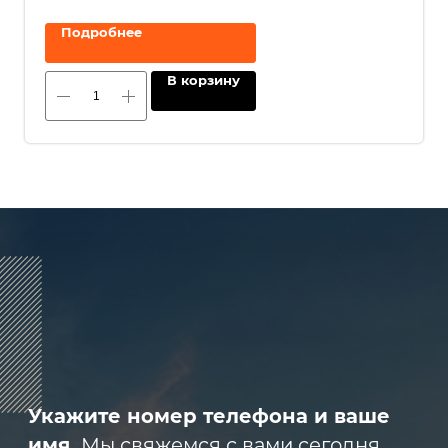
политикой конфиденциальности
.
Подробнее
В корзину
8 (800) 600-29-33
Эксклюзивный представитель
завода
ALLIS SAGA
в России
ООО «АРМЕТ РУС» Юридический адрес:
ул. 2-я Брянская, д.34А, офис 401
ИНН 2466160772 КПП 246601001 ОГРН
1152468015391
Политика конфиденциальности
2023 © ARMET GROUP