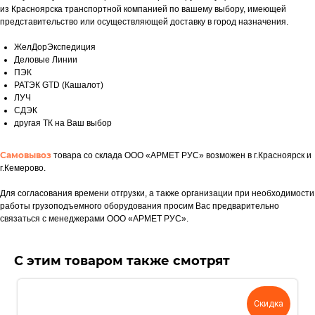
из Красноярска транспортной компанией по вашему выбору, имеющей
представительство или осуществляющей доставку в город назначения.
ЖелДорЭкспедиция
Деловые Линии
ПЭК
РАТЭК GTD (Кашалот)
ЛУЧ
СДЭК
другая ТК на Ваш выбор
Самовывоз
товара со склада ООО «АРМЕТ РУС» возможен в г.Красноярск и
г.Кемерово.
Для согласования времени отгрузки, а также организации при необходимости
работы грузоподъемного оборудования просим Вас предварительно
Укажите номер телефона и ваше
связаться с менеджерами ООО «АРМЕТ РУС».
имя.
Мы свяжемся с вами сегодня
в рабочее время.
С этим товаром также смотрят
Если у вас есть документация, которая
поможем нам лучше понять вашу
задачу — прикрепите её в поле ниже.
Скидка