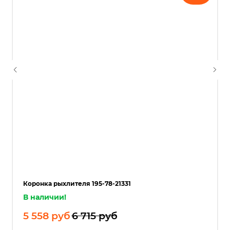
Ваш телефон
Ваше имя
Прикрепите документацию (при
наличии)
Add files
Коронка рыхлителя 195-78-21331
ОСТАВИТЬ ЗАЯВКУ
В наличии!
5 558
руб
6 715
руб
Нажимая на кнопку, вы соглашаетесь с