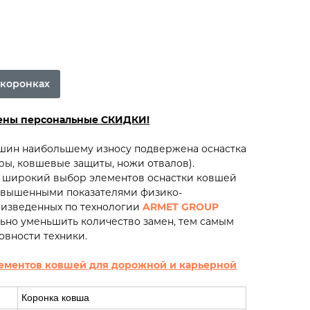
 коронках
рены персональные СКИДКИ!
ашин наибольшему износу подвержена оснастка
еры, ковшевые защиты, ножи отвалов).
 широкий выбор элементов оснастки ковшей
повышенными показателями физико-
оизведенных по технологии
ARMET GROUP
ьно уменьшить количество замен, тем самым
овности техники.
ементов ковшей для дорожной и карьерной
Коронка ковша