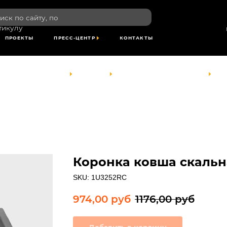
пн-пт: 8:00-1
сайту, по
сб- вс: выхо
по Красноярс
времени
ТЫ
ПРЕСС-ЦЕНТР
КОНТАКТЫ
КОМПАНИЯ
УСЛУГИ
ПРОЕКТЫ
ПРЕСС-ЦЕНТР
КОНТАКТЫ
Коронка ковша скальн
SKU:
1U3252RC
974,00
руб
1176,00
руб