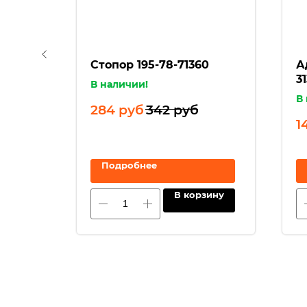
Стопор 195-78-71360
А
6
3
В наличии!
В
284
руб
342
руб
1
Подробнее
зину
В корзину