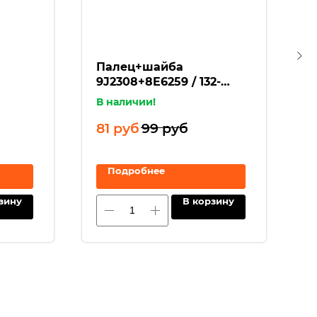
Палец+шайба
Б
9J2308+8E6259 / 132-
3
4766+149-5733
В наличии!
В
81
руб
99
руб
1
Подробнее
зину
В корзину