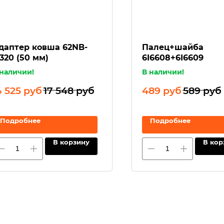
даптер ковша 62NB-
Палец+шайба
1320 (50 мм)
6I6608+6I6609
 наличии!
В наличии!
4 525
руб
17 548
руб
489
руб
589
руб
Подробнее
Подробнее
В корзину
В кор