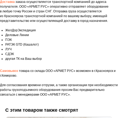
Доставка
заказа осуществляется транспортной компанией до адреса
получателя. ООО «АРМЕТ РУС» оперативно отправляет оборудование
в любую точку России и стран СНГ. Отправка груза осуществляется
из Красноярска транспортной компанией по вашему выбору, имеющей
представительство или осуществляющей доставку в город назначения.
ЖелДорЭкспедиция
Деловые Линии
ПЭК
РАТЭК GTD (Кашалот)
ЛУЧ
СДЭК
другая ТК на Ваш выбор
Самовывоз
товара со склада ООО «АРМЕТ РУС» возможен в г.Красноярск и
г.Кемерово.
Для согласования времени отгрузки, а также организации при необходимости
Укажите номер телефона и ваше имя.
работы грузоподъемного оборудования просим Вас предварительно
Мы свяжемся с вами сегодня в рабочее
связаться с менеджерами ООО «АРМЕТ РУС».
время.
Если у вас есть документация, которая
С этим товаром также смотрят
поможем нам лучше понять вашу