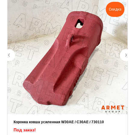
задачу — прикрепите её в поле ниже.
Скидка
Ваш телефон
Ваше имя
Прикрепите документацию (при наличии)
Add files
ОСТАВИТЬ ЗАЯВКУ
Коронка ковша усиленная W30AE / C30AE / 730110
Под заказ!