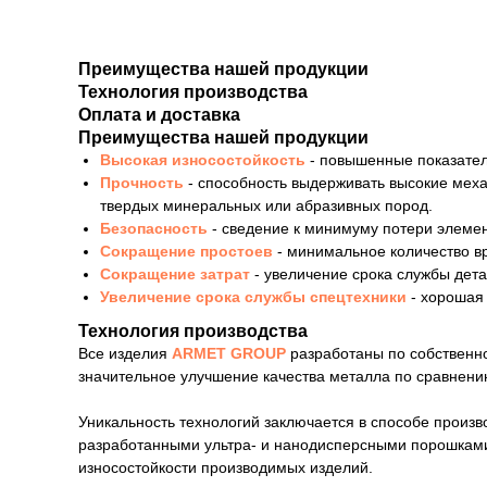
Преимущества нашей продукции
Технология производства
Оплата и доставка
Преимущества нашей продукции
Высокая износостойкость
- повышенные показател
Прочность
- способность выдерживать высокие мех
твердых минеральных или абразивных пород.
Безопасность
- сведение к минимуму потери элемен
Сокращение простоев
- минимальное количество в
Сокращение затрат
- увеличение срока службы дет
Увеличение срока службы спецтехники
- хорошая
Технология производства
Все изделия
ARMET GROUP
разработаны по собственно
значительное улучшение качества металла по сравнению
Уникальность технологий заключается в способе произ
разработанными ультра- и нанодисперсными порошками
износостойкости производимых изделий.