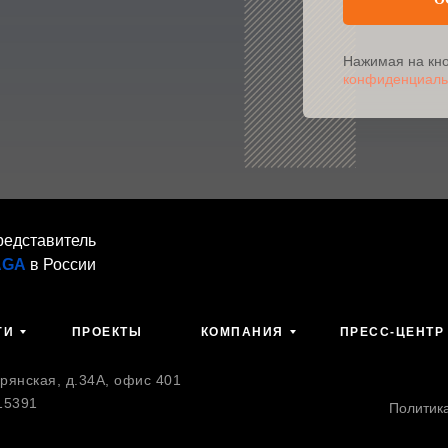
Нажимая на кно
конфиденциаль
редставитель
AGA
в России
ГИ
ПРОЕКТЫ
КОМПАНИЯ
ПРЕСС-ЦЕНТР
янская, д.34А, офис 401
15391
Политик