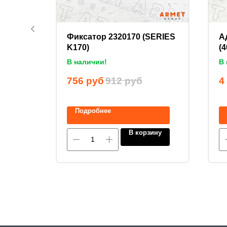
ьная
Фиксатор 2320170 (SERIES
А
K170)
(4
В наличии!
В 
уб
756
руб
912
руб
4
Подробнее
ину
В корзину