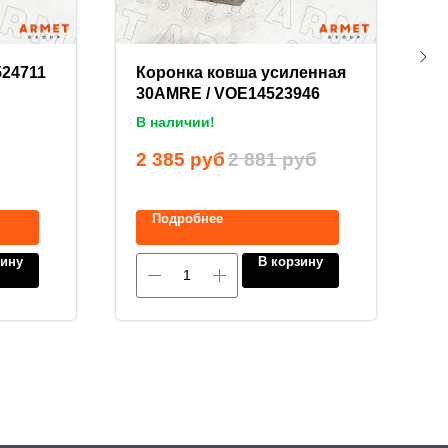
524711
Коронка ковша усиленная
С
30AMRE / VOE14523946
7
В наличии!
В
2 385
руб
2 881
руб
1
Подробнее
зину
В корзину