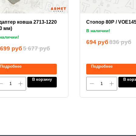
даптер ковша 2713-1220
Стопор 80P / VOE14
0 мм)
В наличии!
наличии!
694
руб
836
руб
 699
руб
5 677
руб
Подробнее
Подробнее
В корзину
В кор