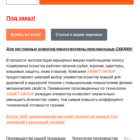
Под заказ!
Купить в 1 клик!
Статьи о наших коронках
Для постоянных клиентов предусмотрены персональные СКИДКИ!
В процессе эксплуатации карьерных машин наибольшему износу
подвержена оснастка рабочих органов (зубья, коронки, адаптеры,
ковшевые защиты, ножи отвалов). Компания
ARMET GROUP
предоставляет широкий выбор элементов оснастки ковшей для
дорожной и карьерной техники с повышенными показателями физико-
механических свойств. Применение произведенных по технологии
ARMET GROUP
режущих элементов позволяет значительно
уменьшить количество замен, тем самым повысить коэффициент
технической готовности техники.
Более 1000 наименований режущих элементов ковшей для
дорожной и карьерной техники!
Преимущества нашей продукции
Технология производства
Оплата и