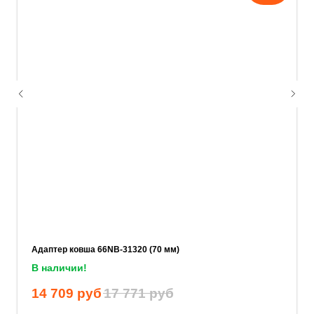
Укажите номер телефона и ваше имя.
Мы свяжемся с вами сегодня в рабочее
время.
Если у вас есть документация, которая
поможем нам лучше понять вашу
задачу — прикрепите её в поле ниже.
Ваш телефон
Адаптер ковша 66NB-31320 (70 мм)
В наличии!
Ваше имя
14 709
руб
17 771
руб