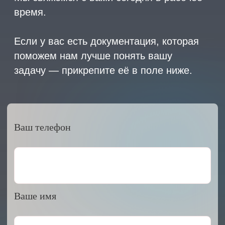
ООО «АРМЕТ РУС» Юридический адрес: ул. 2-
я Брянская, д.34А, офис 401
ИНН 2466160772 КПП 246601001 ОГРН
1152468015391
Политика конфиденциальности
2023 © ARMET GROUP