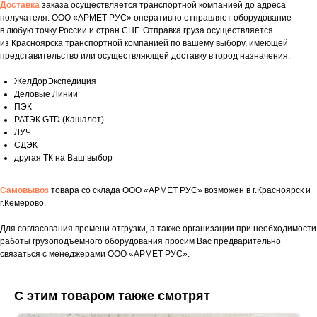
Доставка
заказа осуществляется транспортной компанией до адреса
получателя. ООО «АРМЕТ РУС» оперативно отправляет оборудование
в любую точку России и стран СНГ. Отправка груза осуществляется
из Красноярска транспортной компанией по вашему выбору, имеющей
представительство или осуществляющей доставку в город назначения.
ЖелДорЭкспедиция
Деловые Линии
ПЭК
РАТЭК GTD (Кашалот)
ЛУЧ
СДЭК
другая ТК на Ваш выбор
Самовывоз
товара со склада ООО «АРМЕТ РУС» возможен в г.Красноярск и
г.Кемерово.
Для согласования времени отгрузки, а также организации при необходимости
Укажите номер телефона и ваше имя.
работы грузоподъемного оборудования просим Вас предварительно
Мы свяжемся с вами сегодня в рабочее
связаться с менеджерами ООО «АРМЕТ РУС».
время.
Если у вас есть документация, которая
С этим товаром также смотрят
поможем нам лучше понять вашу