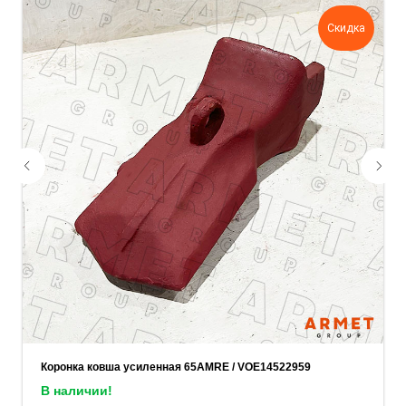
задачу — прикрепите её в поле ниже.
Скидка
Ваш телефон
Ваше имя
Прикрепите документацию (при наличии)
Add files
ОСТАВИТЬ ЗАЯВКУ
Коронка ковша усиленная 65AMRE / VOE14522959
В наличии!