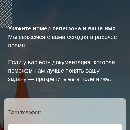
8 (800) 600-29-33
Эксклюзивный представитель
завода
ALLIS SAGA
в России
ООО «АРМЕТ РУС» Юридический адрес: ул. 2-
я Брянская, д.34А, офис 401
ИНН 2466160772 КПП 246601001 ОГРН
1152468015391
Политика конфиденциальности
2023 © ARMET GROUP