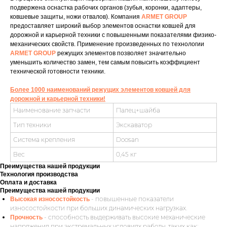
подвержена оснастка рабочих органов (зубья, коронки, адаптеры,
ковшевые защиты, ножи отвалов). Компания
ARMET GROUP
предоставляет широкий выбор элементов оснастки ковшей для
дорожной и карьерной техники с повышенными показателями физико-
механических свойств. Применение произведенных по технологии
ARMET GROUP
режущих элементов позволяет значительно
уменьшить количество замен, тем самым повысить коэффициент
технической готовности техники.
Более 1000 наименований режущих элементов ковшей для
дорожной и карьерной техники!
Наименование запчасти
Палец+шайба
Тип техники
Экскаватор
Система крепления
Doosan
Вес
0,45 кг
Преимущества нашей продукции
Технология производства
Оплата и доставка
Преимущества нашей продукции
- повышенные показатели
Высокая износостойкость
износостойкости при больших динамических нагрузках.
- способность выдерживать высокие механические
Прочность
напряжения при экстремальных условиях работы, таких как: