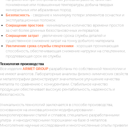
пониженные или повышенные температуры, добыча твердых
минеральных или абразивных пород.
- сведение к минимуму потери элементов оснастки и
Безопасность
эксплуатационных поломок.
- минимальное количество времени простоя
Сокращение простоев
за счет более длинных безостановочных интервалов.
- увеличение срока службы деталей и
Сокращение затрат
существенное снижение затрат на тонну добытого материала.
- хорошая проникающая
Увеличение срока службы спецтехники
способность, обеспечивающая снижение нагрузки на спецтехники,
продлевающая срок ее службы.
Технология производства
Все изделия
разработаны по собственной технологии и
ARMET GROUP
не имеют аналогов. Лабораторные анализы физико-химических свойств
и металлографии демонстрируют значительное улучшение качества
металла по сравнению с конкурентами. Стабильное качество
продукции обеспечивает высокую рентабельность, надежность и
безопасность.
Уникальность технологий заключается в способе производства,
основанном на инновационном модифицировании -
микролегировании сталей и сплавов, специально разработанными
ультра- и нанодисперсными порошками на базе d-металлов.
Многолетние научные исследования и многочисленные опыты привели