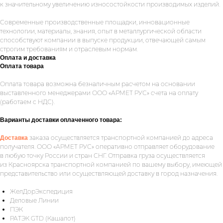
к значительному увеличению износостойкости производимых изделий.
Современные производственные площадки, инновационные
технологии, материалы, знания, опыт в металлургической области
способствуют компании в выпуске продукции, отвечающей самым
строгим требованиям и отраслевым нормам.
Оплата и доставка
Оплата товара
Оплата товара возможна безналичным расчетом на основании
выставленного менеджерами ООО «АРМЕТ РУС» счета на оплату
Укажите номер телефона и ваше имя.
(работаем с НДС).
Мы свяжемся с вами сегодня в рабочее
время.
Варианты доставки оплаченного товара:
заказа осуществляется транспортной компанией до адреса
Доставка
Если у вас есть документация, которая
получателя. ООО «АРМЕТ РУС» оперативно отправляет оборудование
поможем нам лучше понять вашу
в любую точку России и стран СНГ. Отправка груза осуществляется
задачу — прикрепите её в поле ниже.
из Красноярска транспортной компанией по вашему выбору, имеющей
представительство или осуществляющей доставку в город назначения.
ЖелДорЭкспедиция
Деловые Линии
Ваш телефон
ПЭК
РАТЭК GTD (Кашалот)