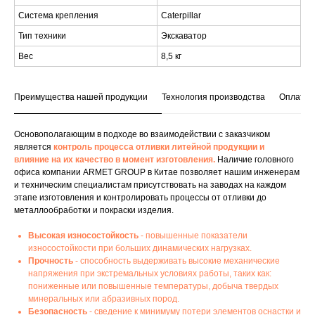
Система крепления
Caterpillar
Тип техники
Экскаватор
Вес
8,5 кг
Преимущества нашей продукции
Технология производства
Оплата и
Основополагающим в подходе во взаимодействии с заказчиком
является
контроль процесса отливки литейной продукции и
влияние на их качество в момент изготовления.
Наличие головного
офиса компании ARMET GROUP в Китае позволяет нашим инженерам
и техническим специалистам присутствовать на заводах на каждом
этапе изготовления и контролировать процессы от отливки до
металлообработки и покраски изделия.
Высокая износостойкость
- повышенные показатели
износостойкости при больших динамических нагрузках.
Прочность
- способность выдерживать высокие механические
напряжения при экстремальных условиях работы, таких как:
пониженные или повышенные температуры, добыча твердых
минеральных или абразивных пород.
Безопасность
- сведение к минимуму потери элементов оснастки и