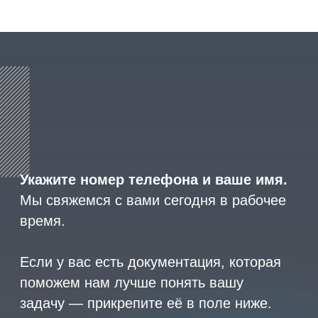
политикой конфиденциальности
.
8 (800) 600-29-33
Эксклюзивный представитель
завода
ALLIS SAGA
в России
ООО «АРМЕТ РУС» Юридический адрес: ул. 2-
я Брянская, д.34А, офис 401
ИНН 2466160772 КПП 246601001 ОГРН
1152468015391
Политика конфиденциальности
2023 © ARMET GROUP