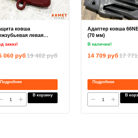
ащита ковша
Адаптер ковша 66NB
ежзубьевая левая
(70 мм)
ML120ULD (120 мм)
д заказ!
В наличии!
6 060
руб
19 402
руб
14 709
руб
17 771
Подробнее
Подробнее
В корзину
В кор