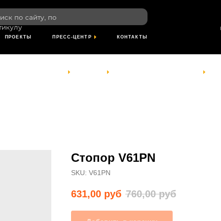
пн-пт: 8:00-1
сайту, по
сб- вс: выхо
по Красноярс
времени
ТЫ
ПРЕСС-ЦЕНТР
КОНТАКТЫ
КОМПАНИЯ
УСЛУГИ
ПРОЕКТЫ
ПРЕСС-ЦЕНТР
КОНТАКТЫ
Стопор V61PN
SKU:
V61PN
631,00
руб
760,00
руб