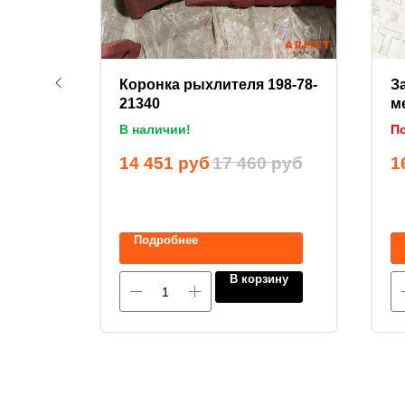
Коронка рыхлителя 198-78-
З
85 (80
21340
м
4
В наличии!
По
руб
14 451
руб
17 460
руб
1
Подробнее
ину
В корзину